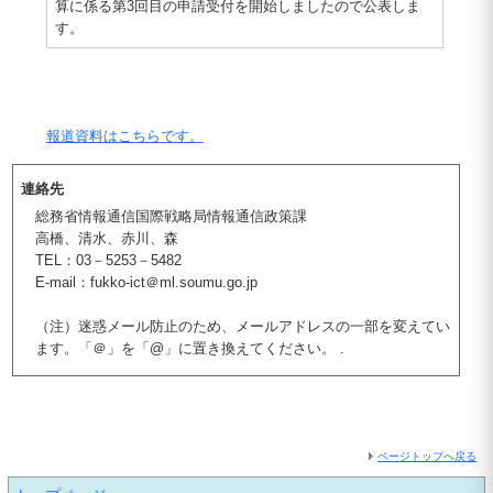
算に係る第3回目の申請受付を開始しましたので公表しま
す。
報道資料はこちらです。
連絡先
総務省情報通信国際戦略局情報通信政策課
高橋、清水、赤川、森
TEL：03－5253－5482
E-mail：fukko-ict＠ml.soumu.go.jp
（注）迷惑メール防止のため、メールアドレスの一部を変えてい
ます。「＠」を「@」に置き換えてください。 .
ページトップへ戻る