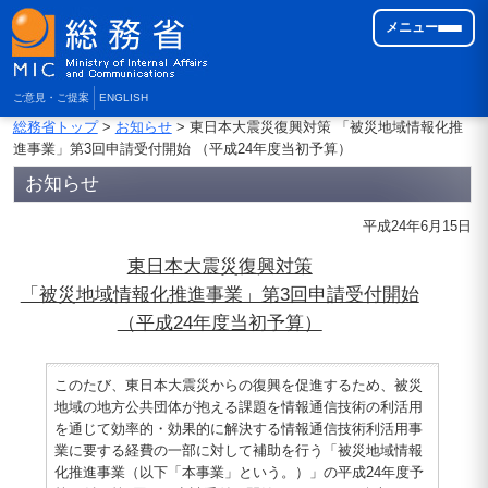
メニュー
ご意見・ご提案
ENGLISH
総務省トップ
>
お知らせ
> 東日本大震災復興対策 「被災地域情報化推
進事業」第3回申請受付開始 （平成24年度当初予算）
お知らせ
平成24年6月15日
東日本大震災復興対策
「被災地域情報化推進事業」第3回申請受付開始
（平成24年度当初予算）
このたび、東日本大震災からの復興を促進するため、被災
地域の地方公共団体が抱える課題を情報通信技術の利活用
を通じて効率的・効果的に解決する情報通信技術利活用事
業に要する経費の一部に対して補助を行う「被災地域情報
化推進事業（以下「本事業」という。）」の平成24年度予