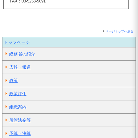
FAX：03-5253-5091
ページトップへ戻る
トップページ
総務省の紹介
広報・報道
政策
政策評価
組織案内
所管法令等
予算・決算