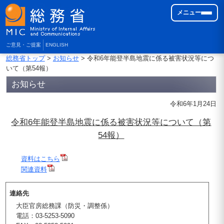
メニュー
ご意見・ご提案
ENGLISH
総務省トップ
>
お知らせ
> 令和6年能登半島地震に係る被害状況等につ
いて（第54報）
お知らせ
令和6年1月24日
令和6年能登半島地震に係る被害状況等について（第
54報）
資料はこちら
関連資料
連絡先
大臣官房総務課（防災・調整係）
電話：03-5253-5090