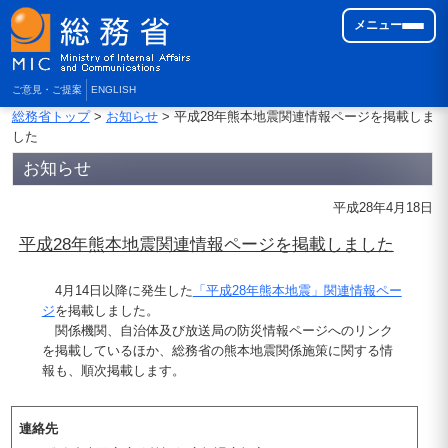
メニュー
ご意見・ご提案
ENGLISH
総務省トップ
>
お知らせ
> 平成28年熊本地震関連情報ページを掲載しま
した
お知らせ
平成28年4月18日
平成28年熊本地震関連情報ページを掲載しました
4月14日以降に発生した
「平成28年熊本地震」関連情報ペー
ジ
を掲載しました。
関係機関、自治体及び放送局の防災情報ページへのリンク
を掲載しているほか、総務省の熊本地震関係施策に関する情
報も、順次掲載します。
連絡先