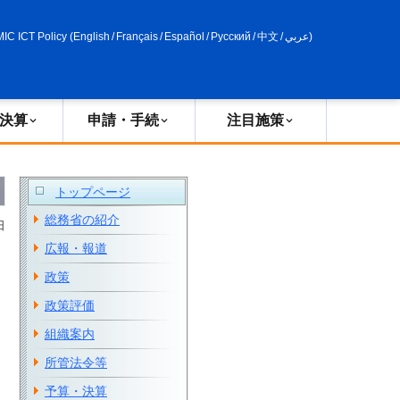
申請・手続
政策評価
MIC ICT Policy
(
English
/
Français
/
Español
/
Русский
/
中文
/
عربي
)
決算
申請・手続
注目施策
トップページ
総務省の紹介
日
広報・報道
政策
政策評価
組織案内
所管法令等
予算・決算