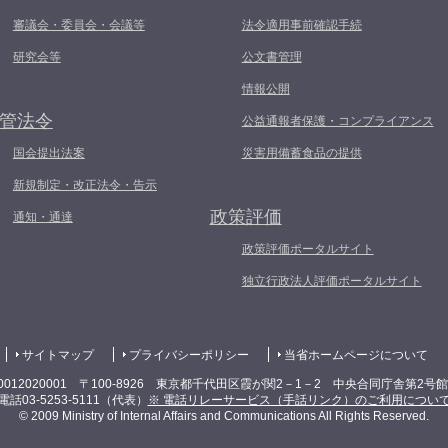
審議会・委員会・会議等
法令適用事前確認手続
研究会等
公文書管理
情報公開
管法令
公益通報者保護・コンプライアンス
国会提出法案
災害用備蓄食品の提供
新規制定・改正法令・告示
政策評価
通知・通達
政策評価ポータルサイト
独立行政法人評価ポータルサイト
サイトマップ
プライバシーポリシー
当省ホームページについて
0012020001 〒100-8926 東京都千代田区霞が関2－1－2 中央合同庁舎第2号
電話03-5253-5111（代表）
※ 電話リレーサービス（手話リンク）のご利用につい
© 2009 Ministry of Internal Affairs and Communications All Rights Reserved.