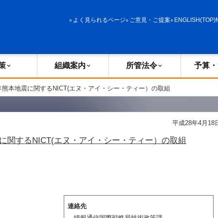
政策
組織案内
所管法令
予算・決算
よく見られるページ
ご意見・ご提案
ENGLISH(TOP)
策
組織案内
所管法令
予算・
8年熊本地震に関するNICT(エヌ・アイ・シー・ティー）の取組
平成28年4月18
に関するNICT(エヌ・アイ・シー・ティー）の取組
連絡先
情報通信国際戦略局技術政策課