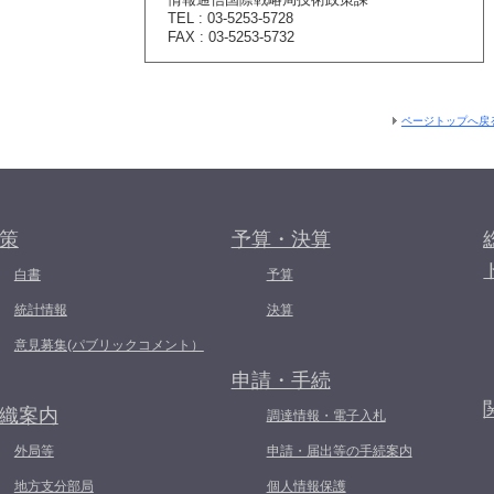
TEL : 03-5253-5728
FAX : 03-5253-5732
ページトップへ戻
策
予算・決算
白書
予算
統計情報
決算
意見募集(パブリックコメント）
申請・手続
織案内
調達情報・電子入札
外局等
申請・届出等の手続案内
地方支分部局
個人情報保護