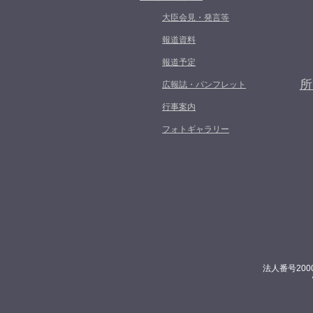
大臣会見・発言等
報道資料
報道予定
所
広報誌・パンフレット
行事案内
フォトギャラリー
法人番号200