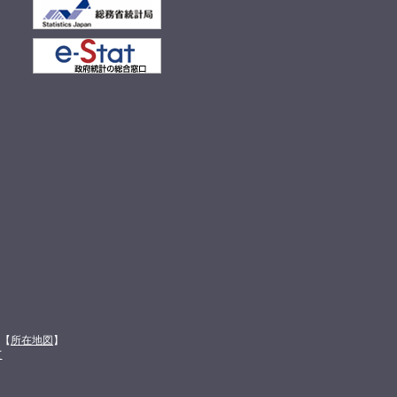
館【
所在地図
】
て