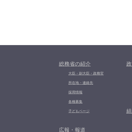
総務省の紹介
政
大臣・副大臣・政務官
所在地・連絡先
採用情報
各種募集
組
子どもページ
広報・報道