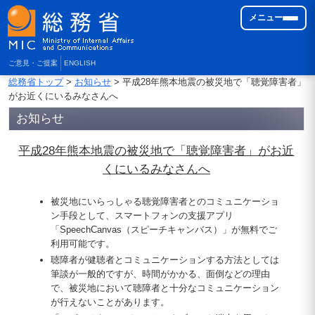
メニュー
ご意見・ご提案
ENGLISH
総務省トップ
>
お知らせ
> 平成28年熊本地震の被災地で「聴覚障害者」
がお近くにいるみなさんへ
お知らせ
平成28年熊本地震の被災地で「聴覚障害者」がお近
くにいるみなさんへ
被災地にいらっしゃる聴覚障害者とのコミュニケーショ
ン手段として、スマートフォンの支援アプリ
「SpeechCanvas（スピーチキャンバス）」が無料でご
利用可能です。
聴障者が健聴者とコミュニケーションする方法としては
筆談が一般的ですが、時間がかかる、面倒などの理由
で、被災地において聴障者と十分なコミュニケーション
が行えないことがあります。