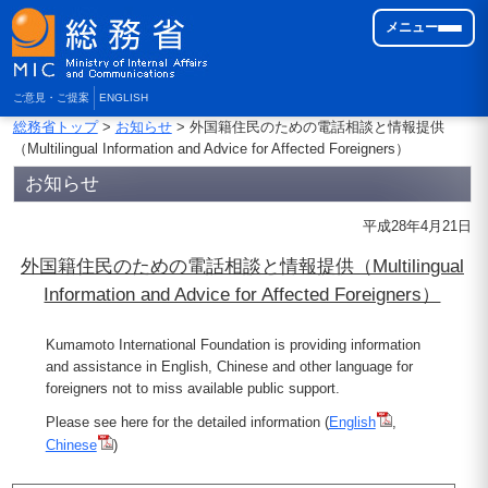
メニュー
ご意見・ご提案
ENGLISH
総務省トップ
>
お知らせ
> 外国籍住民のための電話相談と情報提供
（Multilingual Information and Advice for Affected Foreigners）
お知らせ
平成28年4月21日
外国籍住民のための電話相談と情報提供（Multilingual
Information and Advice for Affected Foreigners）
Kumamoto International Foundation is providing information
and assistance in English, Chinese and other language for
foreigners not to miss available public support.
Please see here for the detailed information (
English
,
Chinese
)