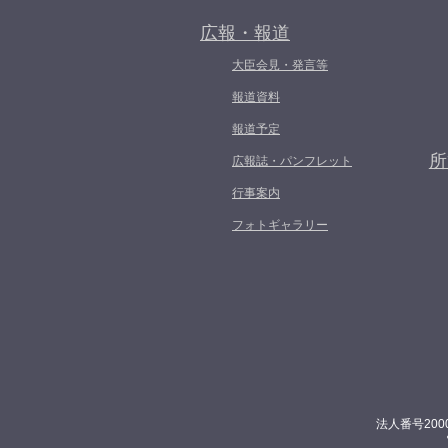
広報・報道
大臣会見・発言等
報道資料
報道予定
所
広報誌・パンフレット
行事案内
フォトギャラリー
法人番号200