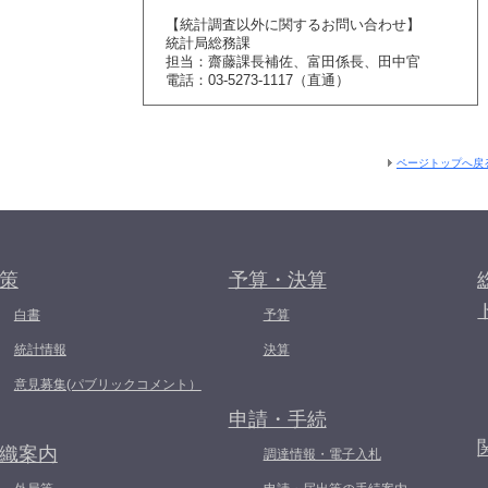
【統計調査以外に関するお問い合わせ】
統計局総務課
担当：齋藤課長補佐、富田係長、田中官
電話：03-5273-1117（直通）
ページトップへ戻
策
予算・決算
白書
予算
統計情報
決算
意見募集(パブリックコメント）
申請・手続
織案内
調達情報・電子入札