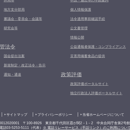
外局等
申請・届出等の手続案内
地方支分部局
個人情報保護
審議会・委員会・会議等
法令適用事前確認手続
研究会等
公文書管理
情報公開
管法令
公益通報者保護・コンプライアンス
国会提出法案
災害用備蓄食品の提供
新規制定・改正法令・告示
政策評価
通知・通達
政策評価ポータルサイト
独立行政法人評価ポータルサイト
サイトマップ
プライバシーポリシー
当省ホームページについて
0012020001 〒100-8926 東京都千代田区霞が関2－1－2 中央合同庁舎第2号
電話03-5253-5111（代表）
※ 電話リレーサービス（手話リンク）のご利用につい