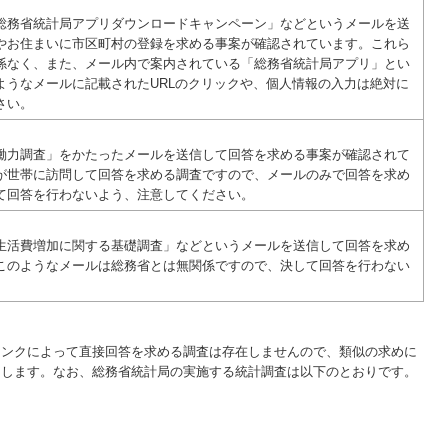
総務省統計局アプリダウンロードキャンペーン」などというメールを送
やお住まいに市区町村の登録を求める事案が確認されています。これら
係なく、また、メール内で案内されている「総務省統計局アプリ」とい
ようなメールに記載されたURLのクリックや、個人情報の入力は絶対に
さい。
働力調査」をかたったメールを送信して回答を求める事案が確認されて
が世帯に訪問して回答を求める調査ですので、メールのみで回答を求め
て回答を行わないよう、注意してください。
生活費増加に関する基礎調査」などというメールを送信して回答を求め
このようなメールは総務省とは無関係ですので、決して回答を行わない
リンクによって直接回答を求める調査は存在しませんので、類似の求めに
たします。なお、総務省統計局の実施する統計調査は以下のとおりです。