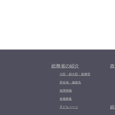
総務省の紹介
政
大臣・副大臣・政務官
所在地・連絡先
採用情報
各種募集
組
子どもページ