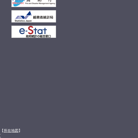
館【
所在地図
】
て