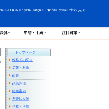
申請・手続
政策評価
MIC ICT Policy
(
English
/
Français
/
Español
/
Русский
/
中文
/
عربي
)
決算
申請・手続
注目施策
トップページ
総務省の紹介
日
広報・報道
政策
政策評価
組織案内
所管法令等
予算・決算