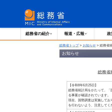
総務省の紹介
広報・報道
総務省の紹介
報道・広報
政
総務省トップ
>
お知らせ
> 総務省
お知らせ
総務省
【令和8年6月25日】
総務省統計局をかたって、「
る事案が確認されています。
現在、国勢調査は実施してお
を行わないよう、注意してく