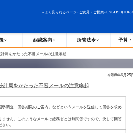
政策
組織案内
所管法令
予算・決算
よく見られるページ
ご意見・ご提案
ENGLISH(TOP)
策
組織案内
所管法令
予算・
統計局をかたった不審メールの注意喚起
令和8年6月25
統計局をかたった不審メールの注意喚起
国勢調査 回答期限のご案内」などというメールを送信して回答を求め
りません。このようなメールは総務省とは無関係ですので、決して回答
ださい。