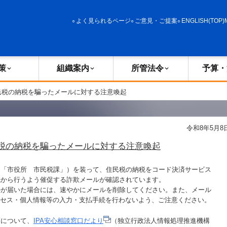
政策
組織案内
所管法令
予算・決算
よく見られるページ
ご意見・ご提案
ENGLISH(TOP)
策
組織案内
所管法令
予算・
民税の納税を騙ったメールに対する注意喚起
令和8年5月8
税の納税を騙ったメールに対する注意喚起
「市役所 市民税課」）を装って、住民税の納税をコード決済サービス
先から行うよう催促する詐欺メールが確認されています。
が届いた場合には、速やかにメールを削除してください。また、メール
クセス・個人情報等の入力・支払手続を行わないよう、ご注意ください。
策について、
IPA安心相談窓口だより
（独立行政法人情報処理推進機構