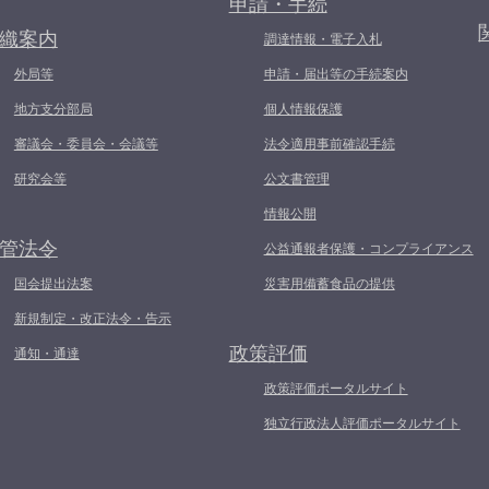
申請・手続
織案内
調達情報・電子入札
外局等
申請・届出等の手続案内
地方支分部局
個人情報保護
審議会・委員会・会議等
法令適用事前確認手続
研究会等
公文書管理
情報公開
管法令
公益通報者保護・コンプライアンス
国会提出法案
災害用備蓄食品の提供
新規制定・改正法令・告示
政策評価
通知・通達
政策評価ポータルサイト
独立行政法人評価ポータルサイト