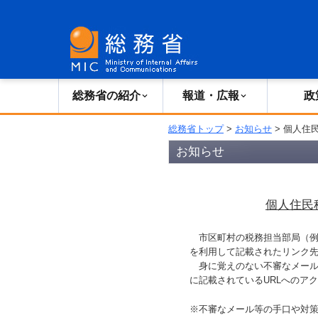
総務省の紹介
広報・報道
総務省の紹介
報道・広報
政
総務省トップ
>
お知らせ
> 個人住
お知らせ
個人住民
市区町村の税務担当部局（例
を利用して記載されたリンク
身に覚えのない不審なメール
に記載されているURLへのア
※不審なメール等の手口や対