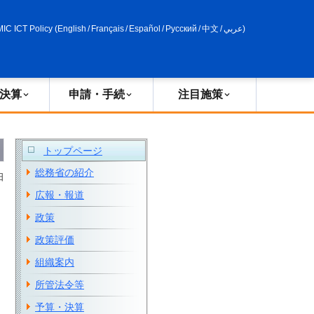
申請・手続
政策評価
MIC ICT Policy
(
English
/
Français
/
Español
/
Русский
/
中文
/
عربي
)
決算
申請・手続
注目施策
トップページ
総務省の紹介
日
広報・報道
政策
政策評価
組織案内
所管法令等
予算・決算