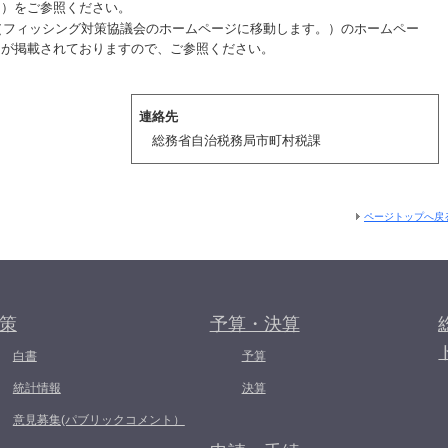
。）をご参照ください。
（フィッシング対策協議会のホームページに移動します。）のホームペー
細が掲載されておりますので、ご参照ください。
連絡先
総務省自治税務局市町村税課
ページトップへ戻
策
予算・決算
白書
予算
統計情報
決算
意見募集(パブリックコメント）