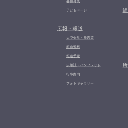
各種募集
組
子どもページ
広報・報道
大臣会見・発言等
報道資料
報道予定
所
広報誌・パンフレット
行事案内
フォトギャラリー