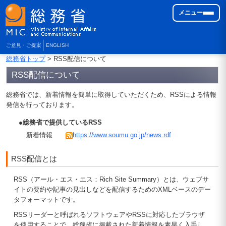
メニュー
ご意見・ご提案
ENGLISH
総務省トップ
> RSS配信について
RSS配信について
総務省では、新着情報を簡単に取得していただくため、RSSによる情報
発信を行っております。
●総務省で提供しているRSS
新着情報
https://www.soumu.go.jp/news.rdf
RSS配信とは
RSS（アール・エス・エス：Rich Site Summary）とは、ウェブサ
イトの要約や記事の見出しなどを配信するためのXMLベースのデー
タフォーマットです。
RSSリーダーと呼ばれるソフトウェアやRSSに対応したブラウザ
を使用することで、総務省に掲載された新着情報を素早く入手し