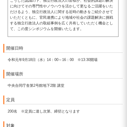
こうした認識の下、独立行政法人の皆様が、社会的課題の解決
に向けてその専門性やノウハウを活かして更なるご活躍をいた
だけるよう、独立行政法人に関する近時の動きをご紹介させて
いただくともに、官民連携により地域や社会の課題解決に挑戦
する独立行政法人の取組事例を広く共有していただく機会とし
て、この度シンポジウムを開催いたします。
開催日時
令和元年9月18日（水）14：00～16：00 ※13:30開場
開催場所
中央合同庁舎第2号館地下2階 講堂
定員
200名 ※定員に達し次第、締切となります
対象