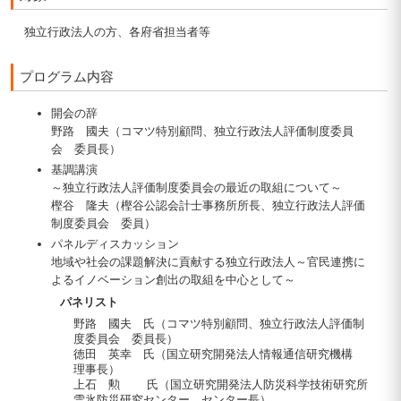
独立行政法人の方、各府省担当者等
プログラム内容
開会の辞
野路 國夫（コマツ特別顧問、独立行政法人評価制度委員
会 委員長）
基調講演
～独立行政法人評価制度委員会の最近の取組について～
樫谷 隆夫（樫谷公認会計士事務所所長、独立行政法人評価
制度委員会 委員）
パネルディスカッション
地域や社会の課題解決に貢献する独立行政法人～官民連携に
よるイノベーション創出の取組を中心として～
パネリスト
野路 國夫 氏（コマツ特別顧問、独立行政法人評価制
度委員会 委員長）
徳田 英幸 氏（国立研究開発法人情報通信研究機構
理事長）
上石 勲 氏（国立研究開発法人防災科学技術研究所
雪氷防災研究センター センター長）