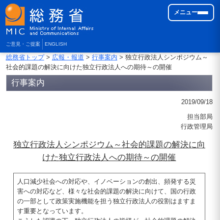
メニュー
ご意見・ご提案
ENGLISH
総務省トップ
>
広報・報道
>
行事案内
> 独立行政法人シンポジウム～
社会的課題の解決に向けた独立行政法人への期待～の開催
行事案内
2019/09/18
担当部局
行政管理局
独立行政法人シンポジウム～社会的課題の解決に向
けた独立行政法人への期待～の開催
人口減少社会への対応や、イノベーションの創出、頻発する災
害への対応など、様々な社会的課題の解決に向けて、国の行政
の一部として政策実施機能を担う独立行政法人の役割はますま
す重要となっています。