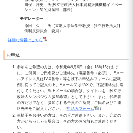
川俣 洋史 氏(独立行政法人日本貿易振興機構イノベー
ション・知的財産部 部長）
モデレーター
原田 久 氏（立教大学法学部教授、独立行政法人評
価制度委員会 委員）
詳細な情報はこちら
お申込
参加をご希望の方は、令和元年9月6日（金）18時15分まで
に、ご所属、ご氏名及びご連絡先（電話番号（必須）、Eメー
ルアドレス又はFAX番号）等を以下の申込みフォームに記載
例に従ってご記入の上、Eメール又はFAXで、下記連絡先に送
付してください。※ Eメールの場合は、タイトルを「独立行
政法人シンポジウム参加希望」として下さい。また、代表者
の方だけでなく、参加される全員のご所属、ご氏名及びご連
絡先等をご記入ください。（
申込みフォーム
）
車椅子をお使いの方は、その旨ご連絡下さい。また、介助の
方がいらっしゃる場合は、その方のお名前もご連絡くださ
い。