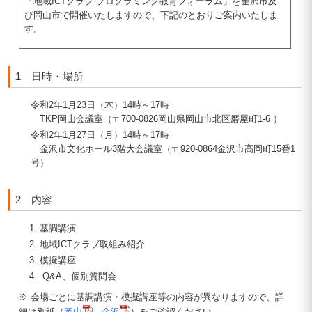
「地域ICTクラブ プログラミング教育フォーラム」を金沢市及
び岡山市で開催いたしますので、下記のとおりご案内いたしま
す。
1 日時・場所
令和2年1月23日（木）14時～17時
TKP岡山会議室（〒700-0826岡山県岡山市北区磨屋町1-6 ）
令和2年1月27日（月）14時～17時
金沢市文化ホール3階大会議室（〒920-0864金沢市高岡町15番1
号）
2 内容
基調講演
地域ICTクラブ取組み紹介
模擬講座
Q&A、個別質問会
※ 会場ごとに基調講演・模擬講座等の内容が異なりますので、詳
細は別紙（
岡山
、
金沢
）をご確認ください。