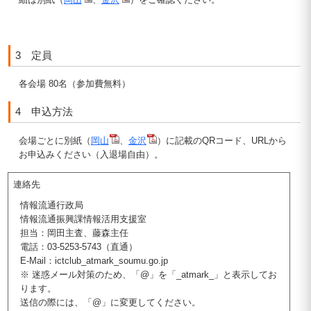
3 定員
各会場 80名（参加費無料）
4 申込方法
会場ごとに別紙（
岡山
、
金沢
）に記載のQRコード、URLから
お申込みください（入退場自由）。
連絡先
情報流通行政局
情報流通振興課情報活用支援室
担当：岡田主査、藤森主任
電話：03-5253-5743（直通）
E-Mail：ictclub_atmark_soumu.go.jp
※ 迷惑メール対策のため、「@」を「_atmark_」と表示してお
ります。
送信の際には、「@」に変更してください。