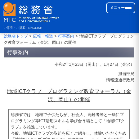
メニュー
ご意見・ご提案
ENGLISH
総務省トップ
>
広報・報道
>
行事案内
> 地域ICTクラブ プログラミン
グ教育フォーラム（金沢、岡山）の開催
行事案内
令和2年1月23日（岡山）、1月27日（金沢）
担当部局
情報流通行政局
地域ICTクラブ プログラミング教育フォーラム（金
沢、岡山）の開催
総務省では、地域で子供たちが、社会人、高齢者等と一緒にプ
ログラミング等ICT活用スキルを学び合う場として「地域ICTク
ラブ」を推進しています。
今般、地域ICTクラブの取組を広くご紹介し、体験いただくため