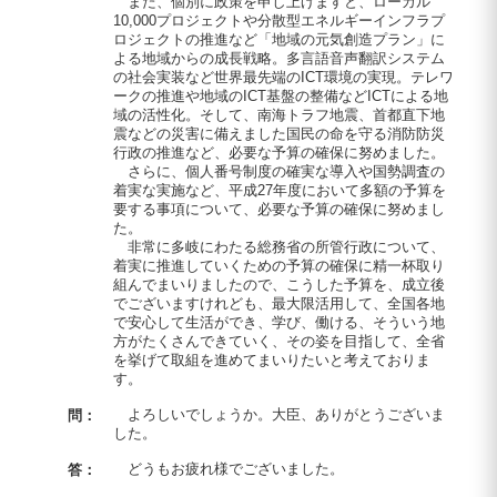
また、個別に政策を申し上げますと、ローカル
10,000プロジェクトや分散型エネルギーインフラプ
ロジェクトの推進など「地域の元気創造プラン」に
よる地域からの成長戦略。多言語音声翻訳システム
の社会実装など世界最先端のICT環境の実現。テレワ
ークの推進や地域のICT基盤の整備などICTによる地
域の活性化。そして、南海トラフ地震、首都直下地
震などの災害に備えました国民の命を守る消防防災
行政の推進など、必要な予算の確保に努めました。
さらに、個人番号制度の確実な導入や国勢調査の
着実な実施など、平成27年度において多額の予算を
要する事項について、必要な予算の確保に努めまし
た。
非常に多岐にわたる総務省の所管行政について、
着実に推進していくための予算の確保に精一杯取り
組んでまいりましたので、こうした予算を、成立後
でございますけれども、最大限活用して、全国各地
で安心して生活ができ、学び、働ける、そういう地
方がたくさんできていく、その姿を目指して、全省
を挙げて取組を進めてまいりたいと考えておりま
す。
よろしいでしょうか。大臣、ありがとうございま
問：
した。
どうもお疲れ様でございました。
答：