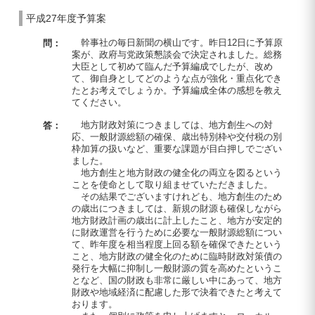
平成27年度予算案
幹事社の毎日新聞の横山です。昨日12日に予算原
問：
案が、政府与党政策懇談会で決定されました。総務
大臣として初めて臨んだ予算編成でしたが、改め
て、御自身としてどのような点が強化・重点化でき
たとお考えでしょうか。予算編成全体の感想を教え
てください。
地方財政対策につきましては、地方創生への対
答：
応、一般財源総額の確保、歳出特別枠や交付税の別
枠加算の扱いなど、重要な課題が目白押しでござい
ました。
地方創生と地方財政の健全化の両立を図るという
ことを使命として取り組ませていただきました。
その結果でございますけれども、地方創生のため
の歳出につきましては、新規の財源も確保しながら
地方財政計画の歳出に計上したこと、地方が安定的
に財政運営を行うために必要な一般財源総額につい
て、昨年度を相当程度上回る額を確保できたという
こと、地方財政の健全化のために臨時財政対策債の
発行を大幅に抑制し一般財源の質を高めたというこ
となど、国の財政も非常に厳しい中にあって、地方
財政や地域経済に配慮した形で決着できたと考えて
おります。