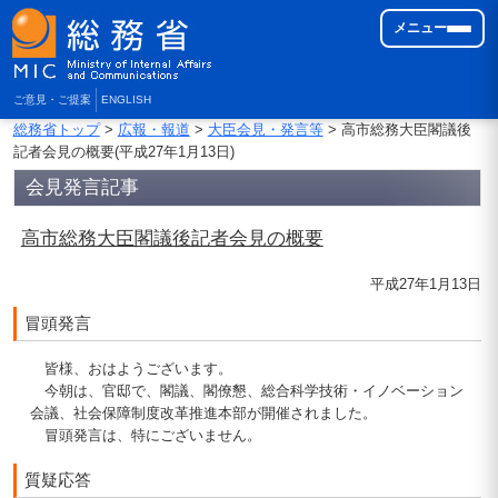
メニュー
ご意見・ご提案
ENGLISH
総務省トップ
>
広報・報道
>
大臣会見・発言等
> 高市総務大臣閣議後
記者会見の概要(平成27年1月13日)
会見発言記事
高市総務大臣閣議後記者会見の概要
平成27年1月13日
冒頭発言
皆様、おはようございます。
今朝は、官邸で、閣議、閣僚懇、総合科学技術・イノベーション
会議、社会保障制度改革推進本部が開催されました。
冒頭発言は、特にございません。
質疑応答