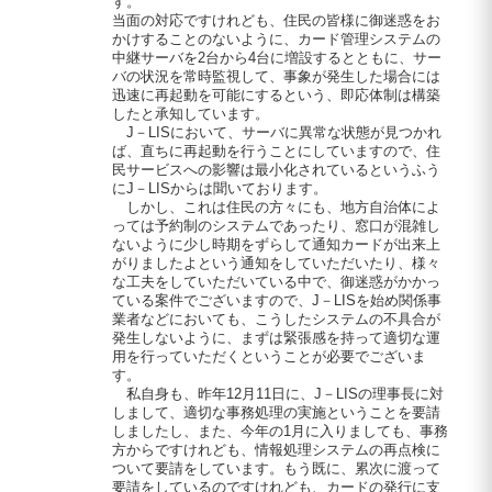
す。
当面の対応ですけれども、住民の皆様に御迷惑をお
かけすることのないように、カード管理システムの
中継サーバを2台から4台に増設するとともに、サー
バの状況を常時監視して、事象が発生した場合には
迅速に再起動を可能にするという、即応体制は構築
したと承知しています。
J－LISにおいて、サーバに異常な状態が見つかれ
ば、直ちに再起動を行うことにしていますので、住
民サービスへの影響は最小化されているというふう
にJ－LISからは聞いております。
しかし、これは住民の方々にも、地方自治体によ
っては予約制のシステムであったり、窓口が混雑し
ないように少し時期をずらして通知カードが出来上
がりましたよという通知をしていただいたり、様々
な工夫をしていただいている中で、御迷惑がかかっ
ている案件でございますので、J－LISを始め関係事
業者などにおいても、こうしたシステムの不具合が
発生しないように、まずは緊張感を持って適切な運
用を行っていただくということが必要でございま
す。
私自身も、昨年12月11日に、J－LISの理事長に対
しまして、適切な事務処理の実施ということを要請
しましたし、また、今年の1月に入りましても、事務
方からですけれども、情報処理システムの再点検に
ついて要請をしています。もう既に、累次に渡って
要請をしているのですけれども、カードの発行に支