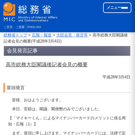
メニュー
ご意見・ご提案
ENGLISH
総務省トップ
>
広報・報道
>
大臣会見・発言等
> 高市総務大臣閣議後
記者会見の概要(平成28年3月4日)
会見発言記事
高市総務大臣閣議後記者会見の概要
平成28年3月4日
冒頭発言
皆様、おはようございます。
本日、官邸は、閣議、閣僚懇のみでございました。
【「マイキーくん」によるマイナンバーカードのメリットに係る周
知・広報（1）】
まず、冒頭に申し上げます。マイナンバーカードには、法律で定