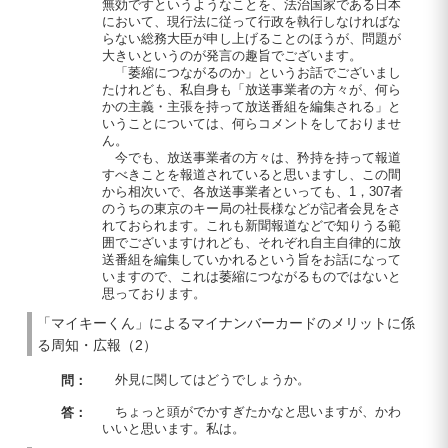
無効ですというようなことを、法治国家である日本
において、現行法に従って行政を執行しなければな
らない総務大臣が申し上げることのほうが、問題が
大きいというのが発言の趣旨でございます。
「萎縮につながるのか」というお話でございまし
たけれども、私自身も「放送事業者の方々が、何ら
かの主義・主張を持って放送番組を編集される」と
いうことについては、何らコメントをしておりませ
ん。
今でも、放送事業者の方々は、矜持を持って報道
すべきことを報道されていると思いますし、この間
から相次いで、各放送事業者といっても、1，307者
のうちの東京のキー局の社長様などが記者会見をさ
れておられます。これも新聞報道などで知りうる範
囲でございますけれども、それぞれ自主自律的に放
送番組を編集していかれるという旨をお話になって
いますので、これは萎縮につながるものではないと
思っております。
「マイキーくん」によるマイナンバーカードのメリットに係
る周知・広報（2）
外見に関してはどうでしょうか。
問：
ちょっと頭がでかすぎたかなと思いますが、かわ
答：
いいと思います。私は。