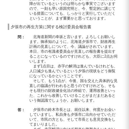
障が出ているというのは明らかな事実でございます
ので、一刻も早い原因究明と、今、暫定的に講じて
いる措置についても、しっかりと実行していただく
ということが、まず重要かと思っております。
夕張市の再生方策に関する検討委員会報告書
北海道新聞の幸坂と言います。よろしくお願いし
問：
ます。御承知のように、北海道夕張市で、財政再生
計画の見直しについて、今、議論がされています。
本日、市の有識者委員会が見直しの報告書を提出す
ることになっているのですけれども、大臣に2点お伺
いします。
まず1点目は、赤字の解消は進んでいるけれども、
人口減少も進んでいるという夕張の現状をどう御覧
になっているかということです。
そして、もう1点が、今後、国を交えた具体的な見
直しの協議が行われると思うのですけれども、そも
そも現行の財政健全化法の枠組で、運用改善といっ
た、これから改善していけることがまだまだあると
いう御認識でしょうか。お願いします。
夕張市の鈴木市長とは、就任以来、何度かお会い
答：
していますし、私自身も夕張市に出向かせていただ
いて、市民の方とも、そして市長とも意見交換をし
てまいりました。