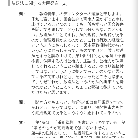
放送法に関する大臣発言（2）
「報道特集」のディレクターの齋藤と申します。
問：
手短に言います。国会答弁で高市大臣がずっと申し
上げていることなので、でも、僕もずっと国会答弁
を聞いてきまして、どうしても分からないことが1
つ。放送法のことですね、法的規範、法規範がある
のか、倫理規範があるのかと。これは行政の継続性
というふうにおっしゃって、民主党政権時代からと
いうふうにおっしゃっているのですけど、僕も放送
法をずっと読み上げて、第1条の目的とか放送の不偏
不党、保障するのは公権力。主語は、公権力が保障
してくれるということを踏まえると、やはり義務付
けではないというふうに捉えてもいいのかなと思っ
ているのですけれども、そういったところも踏まえ
て、なぜこれが、放送法というのが法的拘束力を持
つのかというところを、ちょっと明確に教えていた
だけたらと思います。
聞き方がちょっと。放送法4条は倫理規定ですか。
問：
それとも、そうではない。つまり、法的拘束力を伴
う罰則規定であるというふうに思われているのか。
第4条は、「番組準則」を書いたものですから、第
答：
4条そのものが罰則規定ではございません。
第4条の性質として、「法規範性を有する」というこ