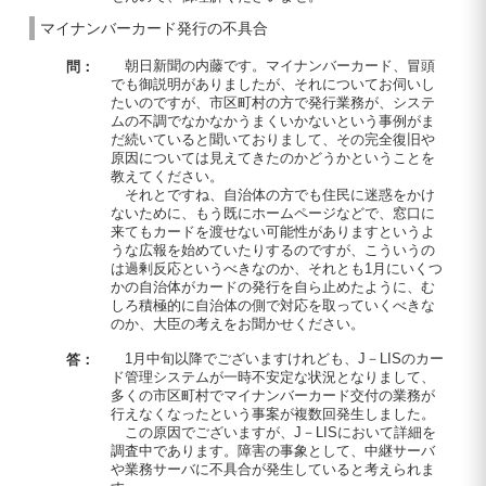
マイナンバーカード発行の不具合
朝日新聞の内藤です。マイナンバーカード、冒頭
問：
でも御説明がありましたが、それについてお伺いし
たいのですが、市区町村の方で発行業務が、システ
ムの不調でなかなかうまくいかないという事例がま
だ続いていると聞いておりまして、その完全復旧や
原因については見えてきたのかどうかということを
教えてください。
それとですね、自治体の方でも住民に迷惑をかけ
ないために、もう既にホームページなどで、窓口に
来てもカードを渡せない可能性がありますというよ
うな広報を始めていたりするのですが、こういうの
は過剰反応というべきなのか、それとも1月にいくつ
かの自治体がカードの発行を自ら止めたように、む
しろ積極的に自治体の側で対応を取っていくべきな
のか、大臣の考えをお聞かせください。
1月中旬以降でございますけれども、J－LISのカー
答：
ド管理システムが一時不安定な状況となりまして、
多くの市区町村でマイナンバーカード交付の業務が
行えなくなったという事案が複数回発生しました。
この原因でございますが、J－LISにおいて詳細を
調査中であります。障害の事象として、中継サーバ
や業務サーバに不具合が発生していると考えられま