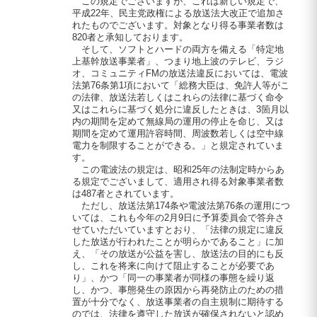
この規定でございますが、これは新しい規定で、
平成22年、民主党政権による放送法大改正で追加さ
れたものでございます。対象となり得る事業者数は
820者と承知しております。
そして、ソフトとハードの両方を備える「特定地
上基幹放送事業者」、つまり地上波のテレビ、ラジ
オ、コミュニティFMの放送法違反においては、電波
法第76条第1項において「総務大臣は、免許人等がこ
の法律、放送法若しくはこれらの法律に基づく命令
又はこれらに基づく処分に違反したときは、3箇月以
内の期間を定めて無線局の運用の停止を命じ、又は
期間を定めて運用許容時間、周波数若しくは空中線
電力を制限することができる。」と規定されていま
す。
この電波法の規定は、昭和25年の法制定時からあ
る規定でございまして、適用され得る対象事業者数
は487者とされています。
ただし、放送法第174条や電波法第76条の運用につ
いては、これも今年の2月9日に予算委員会で答弁さ
せていただいていますとおり、「法律の規定に違反
した放送が行われたことが明らかであること」に加
え、「その放送が公益を害し、放送法の目的にも反
し、これを将来に向けて阻止することが必要であ
り」、かつ「同一の事業者が同様の事態を繰り返
し、かつ、事態発生の原因から再発防止のための措
置が十分でなく、放送事業者の自主規制に期待する
のでは、法律を遵守した放送が確保されないと認め