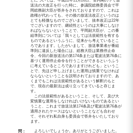
とについては、平成22年11月26日、菅内閣の下で放
送法の大改正を行った時に、参議院総務委員会で平
岡総務副大臣が答弁をされておりますので、これは
政権が代わっても、その後の放送法改正というのは
とても軽微なものでございまして、抜本改正は22年
でございますので、継続性というのは大事にしなけ
ればならないということで、平岡副大臣が、この番
組準則については「我々としては法規範性を有する
ものであるというふうに、従来から考えているとこ
ろであります。したがいまして、放送事業者が番組
準則に違反した場合には、総務大臣は業務停止命
令、今回の新放送法の第174条または電波法第76条に
基づく運用停止命令を行うことができるというふう
に考えているところでありますけれども」というこ
とで、先ほど申し上げました運用は慎重でなければ
ならないということを説明されておりますので、あ
くまでもこれは法規範性があるという解釈のもと
で、現在の最新法は成り立ってきていると存じま
す。
この法規範性があるということ、そして、及び大
変慎重な運用をしなければいけないものであるとい
うこと、これまで放送法第174条及び電波法第76条が
適用されたケースはないということなども合わせ
て、それぞれ私自身も委員会で答弁をいたしており
ます。
よろしいでしょうか。ありがとうございました。
問：