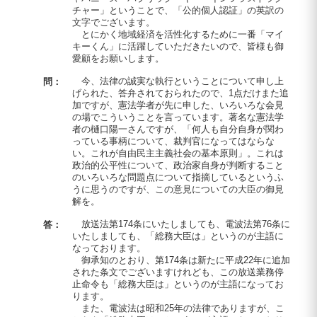
チャー」ということで、「公的個人認証」の英訳の
文字でございます。
とにかく地域経済を活性化するために一番「マイ
キーくん」に活躍していただきたいので、皆様も御
愛顧をお願いします。
今、法律の誠実な執行ということについて申し上
問：
げられた、答弁されておられたので、1点だけまた追
加ですが、憲法学者が先に申した、いろいろな会見
の場でこういうことを言っています。著名な憲法学
者の樋口陽一さんですが、「何人も自分自身が関わ
っている事柄について、裁判官になってはならな
い。これが自由民主主義社会の基本原則」。これは
政治的公平性について、政治家自身が判断すること
のいろいろな問題点について指摘しているというふ
うに思うのですが、この意見についての大臣の御見
解を。
放送法第174条にいたしましても、電波法第76条に
答：
いたしましても、「総務大臣は」というのが主語に
なっております。
御承知のとおり、第174条は新たに平成22年に追加
された条文でございますけれども、この放送業務停
止命令も「総務大臣は」というのが主語になってお
ります。
また、電波法は昭和25年の法律でありますが、こ