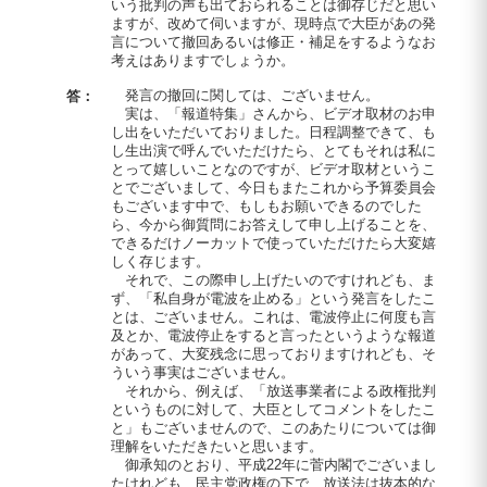
いう批判の声も出ておられることは御存じだと思い
ますが、改めて伺いますが、現時点で大臣があの発
言について撤回あるいは修正・補足をするようなお
考えはありますでしょうか。
発言の撤回に関しては、ございません。
答：
実は、「報道特集」さんから、ビデオ取材のお申
し出をいただいておりました。日程調整できて、も
し生出演で呼んでいただけたら、とてもそれは私に
とって嬉しいことなのですが、ビデオ取材というこ
とでございまして、今日もまたこれから予算委員会
もございます中で、もしもお願いできるのでした
ら、今から御質問にお答えして申し上げることを、
できるだけノーカットで使っていただけたら大変嬉
しく存じます。
それで、この際申し上げたいのですけれども、ま
ず、「私自身が電波を止める」という発言をしたこ
とは、ございません。これは、電波停止に何度も言
及とか、電波停止をすると言ったというような報道
があって、大変残念に思っておりますけれども、そ
ういう事実はございません。
それから、例えば、「放送事業者による政権批判
というものに対して、大臣としてコメントをしたこ
と」もございませんので、このあたりについては御
理解をいただきたいと思います。
御承知のとおり、平成22年に菅内閣でございまし
たけれども、民主党政権の下で、放送法は抜本的な