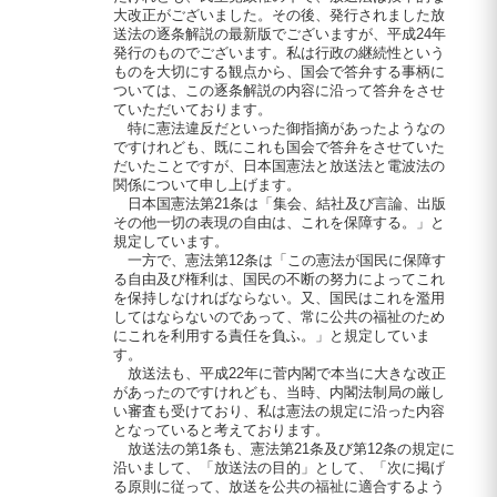
大改正がございました。その後、発行されました放
送法の逐条解説の最新版でございますが、平成24年
発行のものでございます。私は行政の継続性という
ものを大切にする観点から、国会で答弁する事柄に
ついては、この逐条解説の内容に沿って答弁をさせ
ていただいております。
特に憲法違反だといった御指摘があったようなの
ですけれども、既にこれも国会で答弁をさせていた
だいたことですが、日本国憲法と放送法と電波法の
関係について申し上げます。
日本国憲法第21条は「集会、結社及び言論、出版
その他一切の表現の自由は、これを保障する。」と
規定しています。
一方で、憲法第12条は「この憲法が国民に保障す
る自由及び権利は、国民の不断の努力によってこれ
を保持しなければならない。又、国民はこれを濫用
してはならないのであって、常に公共の福祉のため
にこれを利用する責任を負ふ。」と規定していま
す。
放送法も、平成22年に菅内閣で本当に大きな改正
があったのですけれども、当時、内閣法制局の厳し
い審査も受けており、私は憲法の規定に沿った内容
となっていると考えております。
放送法の第1条も、憲法第21条及び第12条の規定に
沿いまして、「放送法の目的」として、「次に掲げ
る原則に従って、放送を公共の福祉に適合するよう