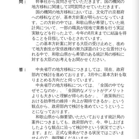
幹事社から質問させていただきます。国の機関の
問：
地方移転に関連して1問質問させていただきます。
国の機関の地方移転においては、文化庁の京都府
への移転などが、基本方針案が明らかになっていま
す。この方針の中では、和歌山県が希望していた統
計局について、一部の職員が現地で業務を行う実証
実験などを行った上で、今年の8月末までに結論を得
ることを目指しているとされています。
この基本方針案に対する大臣の受け止めと、改め
て地方創生が安倍政権の努力課題の1つと位置付けら
れる中で、和歌山県から希望のある統計局の移転に
対する大臣のお考えをお聞かせください。
中央省庁の地方移転につきましては、現在、政府
答：
部内で検討を進めております。3月中に基本方針を取
りまとめる方向だと伺っています。
中央省庁の地方移転については、「全国の中でな
ぜそこなのか」、「全国的なメリットがデメリット
よりも大きいと理解が得られるか」、「政策執行に
おける効率性の維持・向上が期待できるか」という
観点から、政府部内で検討を進めていこうというこ
とになっております。
和歌山県から御要望いただいております統計局の
案件につきましても、政府部内で、今、申し上げま
したような観点に沿って検討中という状況でござい
ます。まだ、正式な発表ができる状況ではございま
せんので、御理解くださいませ。