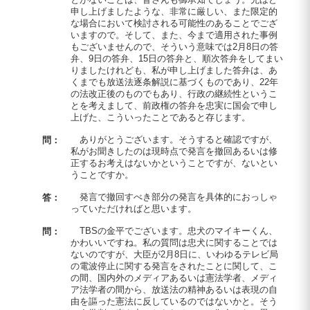
申し上げましたような、非常に厳しい、また限定的
な場合において検討される可能性のあることでござ
いますので。そして、また、今まで適用された事例
もございませんので、そういう意味では2月8日の答
弁、9日の答弁、15日の答弁と、順次答弁をしてまい
りましたけれども、私が申し上げました答弁は、あ
くまでも放送法逐条解説に基づくものであり、22年
の法改正後のものでもあり、行政の継続性というこ
とを考えまして、前政権の答弁を忠実に国会で申し
上げた、こういったことであると存じます。
ありがとうございます。そうすると確認ですが、
問：
私がお聞きしたのは現時点で発言を撤回あるいは修
正するお考えはないかということですが、ないとい
うことですか。
発言で撤回すべき部分の発言を具体的におっしゃ
答：
っていただければと思います。
TBSの金平でございます。忠犬のマイキーくん、
問：
かわいいですね。私の質問は忠犬に関することでは
ないのですが、大臣が2月8日に、いわゆるテレビ局
の電波停止に関する発言をされたことに関して、こ
の間、国内外のメディアあるいは憲法学者、メディ
ア法学者の間から、放送法の精神あるいは表現の自
由を謳った憲法に反しているのではないかと。そう