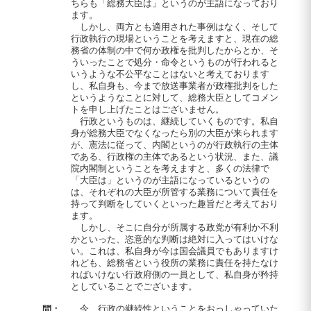
ちらも「総務大臣は」というのが主語になっており
ます。
しかし、両方とも適用された事例はなく、そして
行政執行の現場ということを考えますと、現在の総
務省の体制の中で何か政権を批判したからとか、そ
ういったことで処分・命令というものが行われると
いうような不公平なことはないと考えております
し、私自身も、今まで放送事業者が政権批判をした
というようなことに対して、総務大臣としてコメン
トを申し上げたことはございません。
行政というものは、継続していくものです。私自
身が総務大臣でなくなったら別の大臣が来られます
が、憲法に従って、内閣というのが行政執行の主体
である、行政権の主体であるという状況、また、議
院内閣制ということを考えますと、多くの法律で
「大臣は」というのが主語になっているというの
は、それぞれの大臣が所管する業務について責任を
持って判断をしていくといった趣旨だと考えており
ます。
しかし、そこに自分が所属する政党が有利か不利
かといった、恣意的な判断は絶対に入ってはいけな
い。これは、私自身が今は国会議員でもありますけ
れども、総務省という役所の業務に責任を持たなけ
ればいけない行政府側の一員として、私自身が矜持
としていることでございます。
今、行政の継続性ということをおっしゃっていた
問：