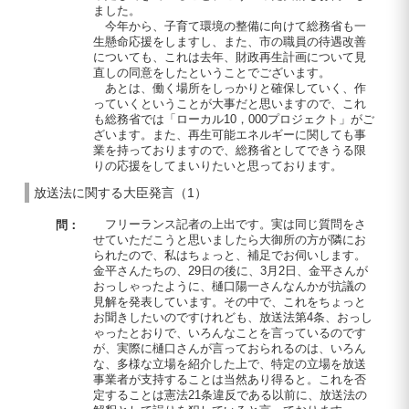
ました。
今年から、子育て環境の整備に向けて総務省も一
生懸命応援をしますし、また、市の職員の待遇改善
についても、これは去年、財政再生計画について見
直しの同意をしたということでございます。
あとは、働く場所をしっかりと確保していく、作
っていくということが大事だと思いますので、これ
も総務省では「ローカル10，000プロジェクト」がご
ざいます。また、再生可能エネルギーに関しても事
業を持っておりますので、総務省としてできうる限
りの応援をしてまいりたいと思っております。
放送法に関する大臣発言（1）
フリーランス記者の上出です。実は同じ質問をさ
問：
せていただこうと思いましたら大御所の方が隣にお
られたので、私はちょっと、補足でお伺いします。
金平さんたちの、29日の後に、3月2日、金平さんが
おっしゃったように、樋口陽一さんなんかが抗議の
見解を発表しています。その中で、これをちょっと
お聞きしたいのですけれども、放送法第4条、おっし
ゃったとおりで、いろんなことを言っているのです
が、実際に樋口さんが言っておられるのは、いろん
な、多様な立場を紹介した上で、特定の立場を放送
事業者が支持することは当然あり得ると。これを否
定することは憲法21条違反である以前に、放送法の