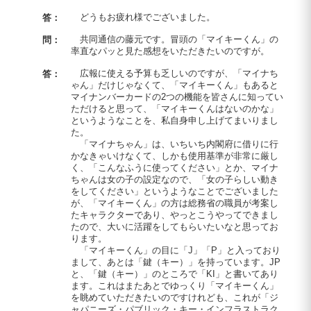
どうもお疲れ様でございました。
答：
共同通信の藤元です。冒頭の「マイキーくん」の
問：
率直なパッと見た感想をいただきたいのですが。
広報に使える予算も乏しいのですが、「マイナち
答：
ゃん」だけじゃなくて、「マイキーくん」もあると
マイナンバーカードの2つの機能を皆さんに知ってい
ただけると思って、「マイキーくんはないのかな」
というようなことを、私自身申し上げてまいりまし
た。
「マイナちゃん」は、いちいち内閣府に借りに行
かなきゃいけなくて、しかも使用基準が非常に厳し
く、「こんなふうに使ってください」とか、マイナ
ちゃんは女の子の設定なので、「女の子らしい動き
をしてください」というようなことでございました
が、「マイキーくん」の方は総務省の職員が考案し
たキャラクターであり、やっとこうやってできまし
たので、大いに活躍をしてもらいたいなと思ってお
ります。
「マイキーくん」の目に「J」「P」と入っており
まして、あとは「鍵（キー）」を持っています。JP
と、「鍵（キー）」のところで「KI」と書いてあり
ます。これはまたあとでゆっくり「マイキーくん」
を眺めていただきたいのですけれども、これが「ジ
ャパニーズ・パブリック・キー・インフラストラク