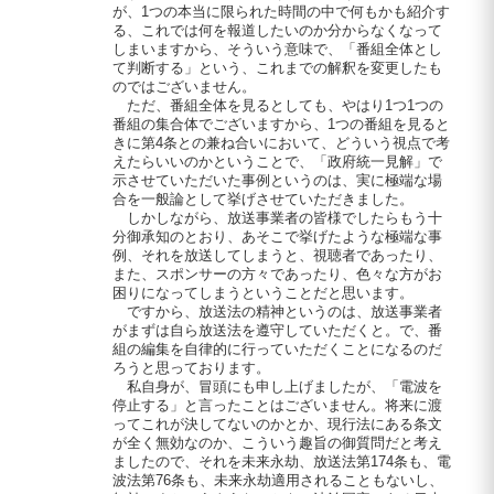
が、1つの本当に限られた時間の中で何もかも紹介す
る、これでは何を報道したいのか分からなくなって
しまいますから、そういう意味で、「番組全体とし
て判断する」という、これまでの解釈を変更したも
のではございません。
ただ、番組全体を見るとしても、やはり1つ1つの
番組の集合体でございますから、1つの番組を見ると
きに第4条との兼ね合いにおいて、どういう視点で考
えたらいいのかということで、「政府統一見解」で
示させていただいた事例というのは、実に極端な場
合を一般論として挙げさせていただきました。
しかしながら、放送事業者の皆様でしたらもう十
分御承知のとおり、あそこで挙げたような極端な事
例、それを放送してしまうと、視聴者であったり、
また、スポンサーの方々であったり、色々な方がお
困りになってしまうということだと思います。
ですから、放送法の精神というのは、放送事業者
がまずは自ら放送法を遵守していただくと。で、番
組の編集を自律的に行っていただくことになるのだ
ろうと思っております。
私自身が、冒頭にも申し上げましたが、「電波を
停止する」と言ったことはございません。将来に渡
ってこれが決してないのかとか、現行法にある条文
が全く無効なのか、こういう趣旨の御質問だと考え
ましたので、それを未来永劫、放送法第174条も、電
波法第76条も、未来永劫適用されることもないし、