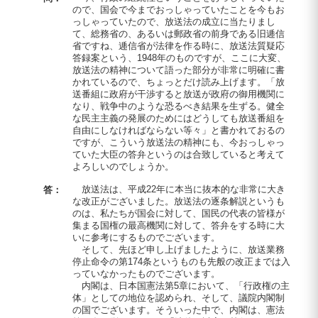
ので、国会で今までおっしゃっていたことを今もお
っしゃっていたので、放送法の成立に当たりまし
て、総務省の、あるいは郵政省の前身である旧逓信
省ですね、逓信省が法律を作る時に、放送法質疑応
答録案という、1948年のものですが、ここに大変、
放送法の精神について語った部分が非常に明確に書
かれているので、ちょっとだけ読み上げます。「放
送番組に政府が干渉すると放送が政府の御用機関に
なり、戦争中のような恐るべき結果を生ずる。健全
な民主主義の発展のためにはどうしても放送番組を
自由にしなければならない等々」と書かれておるの
ですが、こういう放送法の精神にも、今おっしゃっ
ていた大臣の答弁というのは合致していると考えて
よろしいのでしょうか。
放送法は、平成22年に本当に抜本的な非常に大き
答：
な改正がございました。放送法の逐条解説というも
のは、私たちが国会に対して、国民の代表の皆様が
集まる国権の最高機関に対して、答弁をする時に大
いに参考にするものでございます。
そして、先ほど申し上げましたように、放送業務
停止命令の第174条というものも先般の改正までは入
っていなかったものでございます。
内閣は、日本国憲法第5章において、「行政権の主
体」としての地位を認められ、そして、議院内閣制
の国でございます。そういった中で、内閣は、憲法