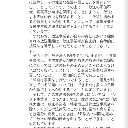
に規律し、その健全な発達を図ることを目的とす
る。」としています。その上で、「放送の不偏不
党、真実及び自律を保障することによって、放送に
よる表現の自由を確保すること」、「放送に携わる
者の職責を明らかにすることによって、放送が健全
な民主主義の発達に資するようにすること」と規定
しています。
すなわち、放送事業者が自らの責任において編集
される放送番組は、放送事業者が自主的、自律的に
放送法を遵守していただくということでございま
す。
その上で、放送法の第4条でございますが、「放送
事業者は、国内放送及び内外放送の放送番組の編集
に当たっては、次の各号の定めるところによらなけ
ればならない。」として、「公安及び善良な風俗を
害しないこと」、「政治的に公平であること」、
「報道は事実をまげないですること」、「意見が対
立している問題については、できるだけ多くの角度
から論点を明らかにすること」と規定しています。
そして、この放送法第4条の違反については、「ソ
フト事業者」につきましては、放送法第174条に「総
務大臣は、放送事業者（特定地上基幹放送事業者を
除く。）がこの法律又はこの法律に基づく命令若し
くは処分に違反したときは、3月以内の期間を定め
て、放送の業務の停止を命ずることができる。」と
規定しています。