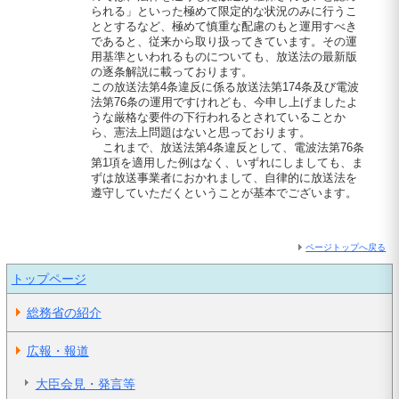
られる」といった極めて限定的な状況のみに行うこ
ととするなど、極めて慎重な配慮のもと運用すべき
であると、従来から取り扱ってきています。その運
用基準といわれるものについても、放送法の最新版
の逐条解説に載っております。
この放送法第4条違反に係る放送法第174条及び電波
法第76条の運用ですけれども、今申し上げましたよ
うな厳格な要件の下行われるとされていることか
ら、憲法上問題はないと思っております。
これまで、放送法第4条違反として、電波法第76条
第1項を適用した例はなく、いずれにしましても、ま
ずは放送事業者におかれまして、自律的に放送法を
遵守していただくということが基本でございます。
ページトップへ戻る
トップページ
総務省の紹介
広報・報道
大臣会見・発言等