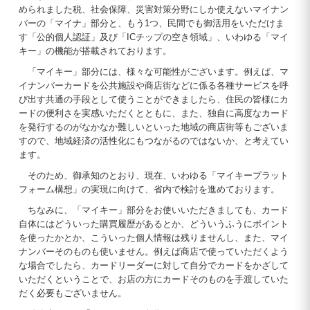
められました税、社会保障、災害対策分野にしか使えないマイナン
バーの「マイナ」部分と、もう1つ、民間でも御活用をいただけま
す「公的個人認証」及び「ICチップの空き領域」、いわゆる「マイ
キー」の機能が搭載されております。
「マイキー」部分には、様々な可能性がございます。例えば、マ
イナンバーカードを公共施設や商店街などに係る各種サービスを呼
び出す共通の手段として使うことができましたら、住民の皆様にカ
ードの便利さを実感いただくとともに、また、独自に高度なカード
を発行するのがなかなか難しいといった地域の商店街等もございま
すので、地域経済の活性化にもつながるのではないか、と考えてい
ます。
そのため、御承知のとおり、現在、いわゆる「マイキープラット
フォーム構想」の実現に向けて、省内で検討を進めております。
ちなみに、「マイキー」部分をお使いいただきましても、カード
自体にはどういった購買履歴があるとか、どういうふうにポイント
を使ったかとか、こういった個人情報は残りませんし、また、マイ
ナンバーそのものも使いません。例えば商店で使っていただくよう
な場合でしたら、カードリーダーに対して自分でカードをかざして
いただくということで、お店の方にカードそのものを手渡していた
だく必要もございません。