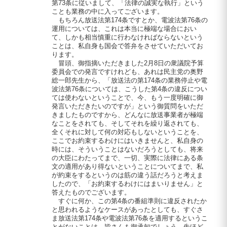
第73条に従いまして、「法律の誠実な執行」という
ことも業務の中に入ってございます。
もちろん放送法第174条ですとか、電波法第76条の
運用については、これは本当に極端な場合におい
て、しかも相当慎重に行わなければならないという
ことは、私自身も国会で答弁をさせていただいてお
ります。
冒頭、御指摘いただきました2月8日の衆議院予算
委員会での発言ですけれども、あれは民主党の奥野
総一郎先生から、「放送法の第174条の業務停止や電
波法第76条については、こうした第4条の違反につい
ては使わないということで、今、もう一度明確に御
発言いただきたいのですが」という御質問をいただ
きましたものですから、どんなに放送事業者が極端
なことをされても、そしてそれを繰り返されても、
全くそれに対して何の対応もしないということを、
ここでお約束するわけにはいきませんと、私自身の
時には、そういうことはないだろうとしても、将来
の大臣にわたってまで、一切、実際に法律にある条
文の適用があり得ないということについてまで、私
が約束をするというのは筋の違う話だろうと考えま
したので、「お約束するわけにはまいりません」と
答えたものでございます。
すぐに何か、この第4条の番組準則に違反されたか
と思われるようなケースがあったとしても、すぐさ
ま放送法第174条や電波法第76条を適用するというこ
とがないことは、皆さんも御承知でしょう。先ほど