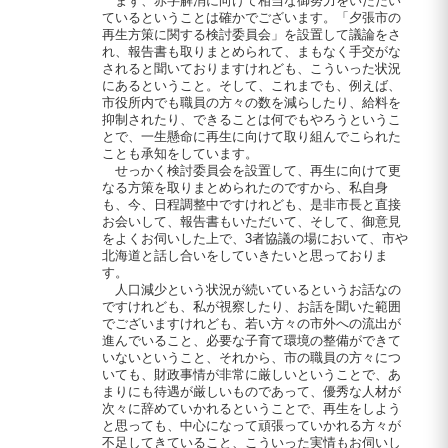
まず、赤字解消に向けて相当な御努力をいただい
ているということは確かでございます。「夕張市の
再生方策に関する検討委員会」を設置して議論をさ
れ、報告書も取りまとめられて、まもなく手交がな
されると聞いておりますけれども、こういった状況
にあるということ。そして、これまでも、例えば、
市役所内でも職員の方々の数を減らしたり、給料を
抑制されたり、できることは何でもやろうというこ
とで、一生懸命に再生に向けて取り組んでこられた
ことも承知をしています。
せっかく検討委員会を設置して、再生に向けて更
なる方策を取りまとめられたのですから、私自身
も、今、日程調整中ですけれども、是非市長と直接
お会いして、報告書もいただいて、そして、御意見
をよくお伺いした上で、3者協議の場において、市や
北海道と話し合いをしていきたいと思っておりま
す。
人口減少という状況が続いているというお話なの
ですけれども、私が視察したり、お話を聞いた範囲
でございますけれども、若い方々の市外への流出が
進んでいること、必要な子育て環境の整備ができて
いないということ、それから、市の職員の方々につ
いても、財政事情が非常に厳しいということで、あ
まりにも待遇が厳しいものであって、優秀な人材が
次々に辞めていかれるということで、再生をしよう
と思っても、中心になって頑張っていかれる方々が
不足してきていること、こういった実情もお伺いし