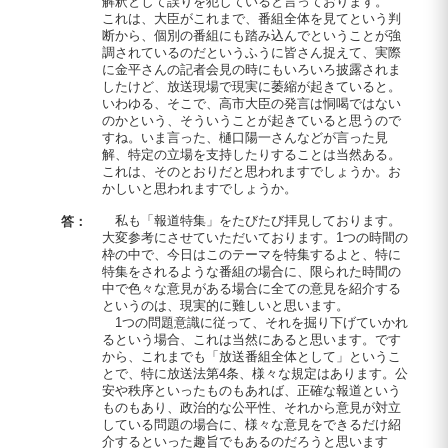
解釈として誤りを犯していると言っております。
これは、大臣がこれまで、番組全体を見てという判
断から、個別の番組にも踏み込んでということが強
調されているのだというふうに皆さん捉えて、実際
に金平さんの記者会見の時にもいろいろ披露されま
したけど、放送現場で現実に萎縮が起きていると。
いわゆる、そこで、高市大臣の発言は恫喝ではない
のかという、そういうことが起きていると思うので
すね。いま言った、樋口陽一さんなどが言った見
解、特定の立場を支持したりすることは当然ある。
これは、そのとおりだと思われますでしょうか。お
かしいと思われますでしょうか。
私も「報道特集」をたびたび拝見しております。
答：
大変参考にさせていただいております。1つの時間の
枠の中で、今日はこのテーマを特集するよと、特に
特集をされるような番組の場合に、限られた時間の
中で色々な意見がある場合に全ての意見を紹介する
というのは、現実的に難しいと思います。
1つの問題意識に従って、それを掘り下げていかれ
るという場合、これは当然にあると思います。です
から、これまでも「放送番組全体として」というこ
とで、特に放送法第4条、様々な規定はあります。公
安や秩序といったものもあれば、正確な報道という
ものもあり、政治的な公平性、それから意見が対立
している問題の場合に、様々な意見をできるだけ紹
介するといった趣旨でもあるのだろうと思います