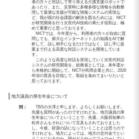
者の方々と対話して寄り添える介護支援ロボットで
あったり、また、災害時に多種多様な情報を自動整
理して最適な支援が可能な情報システムの実現な
ど、我が国の社会課題の解決を図るためには、NICT
が研究開発を行う次世代AI技術の果たす役割は、極
めて重要だと思っております。
NICTでは、今年度から、利用者の方々が自由に質
問しても、膨大なインターネット上の知識をAIで解
析して、話し相手になるだけではなく、話し手に提
案まで行える高度な対話システムを開発していま
す。
このような高度な対話を実現していく次世代対話
システムの研究開発を、総務省としては、来年度か
ら本格的に開始して、NICTや民間企業と共に、2020
年頃の普及を目指して、取組を進めてまいりたいと
思っております。
地方議員の厚生年金について
TBSの大澤と申します。よろしくお願いします。
問：
先週も質問があったのですけれども、地方議員の厚
生年金についてということで、先週、大阪府知事の
松井さんもそれについて言及もされておりました
し、今後、財源の話になっていくこととは思うので
すけれども、地方によっては、地方の交付金でとい
うことになるのか、国がどうやってフォローしてい