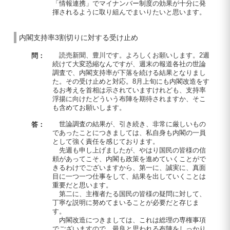
「情報連携」でマイナンバー制度の効果が十分に発
揮されるように取り組んでまいりたいと思います。
内閣支持率3割切りに対する受け止め
読売新聞、豊川です。よろしくお願いします。2週
問：
続けて大変恐縮なんですが、週末の報道各社の世論
調査で、内閣支持率が下落を続ける結果となりまし
た。その受け止めと対応。8月上旬にも内閣改造をす
るお考えを首相は示されていますけれども、支持率
浮揚に向けたどういう布陣を期待されますか、そこ
も含めてお願いします。
世論調査の結果が、引き続き、非常に厳しいもの
答：
であったことにつきましては、私自身も内閣の一員
として強く責任を感じております。
先週も申し上げましたが、やはり国民の皆様の信
頼があってこそ、内閣も政策を進めていくことがで
きるわけでございますから、第一に、誠実に、真面
目に一つ一つ仕事をして、結果を出していくことは
重要だと思います。
第二に、主権者たる国民の皆様の疑問に対して、
丁寧な説明に努めてまいることが必要だと存じま
す。
内閣改造につきましては、これは総理の専権事項
でございますので、最良と思われる布陣をしっかり