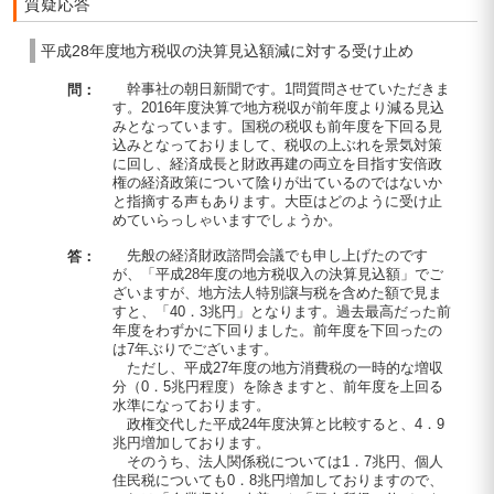
質疑応答
平成28年度地方税収の決算見込額減に対する受け止め
幹事社の朝日新聞です。1問質問させていただきま
問：
す。2016年度決算で地方税収が前年度より減る見込
みとなっています。国税の税収も前年度を下回る見
込みとなっておりまして、税収の上ぶれを景気対策
に回し、経済成長と財政再建の両立を目指す安倍政
権の経済政策について陰りが出ているのではないか
と指摘する声もあります。大臣はどのように受け止
めていらっしゃいますでしょうか。
先般の経済財政諮問会議でも申し上げたのです
答：
が、「平成28年度の地方税収入の決算見込額」でご
ざいますが、地方法人特別譲与税を含めた額で見ま
すと、「40．3兆円」となります。過去最高だった前
年度をわずかに下回りました。前年度を下回ったの
は7年ぶりでございます。
ただし、平成27年度の地方消費税の一時的な増収
分（0．5兆円程度）を除きますと、前年度を上回る
水準になっております。
政権交代した平成24年度決算と比較すると、4．9
兆円増加しております。
そのうち、法人関係税については1．7兆円、個人
住民税についても0．8兆円増加しておりますので、