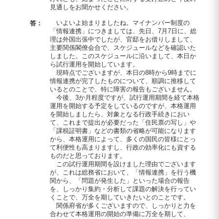
見通しをお聞かせください。
いよいよ始まりましたね。マイナンバー制度の
答：
「情報連携」につきましては、先日、7月7日に、総
理は外国出張中でしたが、官邸をお借りしまして、
主要関係閣僚会合で、スケジュールなどを確認いた
しました。このスケジュールに沿いまして、本日か
ら試行運用を開始しています。
現時点でございますが、本日の8時から9時までに
情報連携が完了したものについて、順調に推移して
いるとのことで、特に障害の報告もございません。
今後、3か月程度ですが、試行運用期間を経て本格
運用を開始する予定をしているのですが、本格運用
を開始しましたら、対象となる行政手続きにおい
て、これまで提出が必要だった「住民票の写し」や
「課税証明書」などの書類の省略が可能になります
から、本格運用によって、多くの国民の皆様にとっ
て利便性も高まりますし、行政の効率化にも資する
ものだと思っております。
この試行運用期間を設けました理由でございます
が、これは総務省において、「情報連携」を行う機
関から、「問題が発生した」といった場合の報告
を、しっかり集約・分析して課題の解決を行ってい
くことで、万全を期していきたいとのことです。
関係府省が多くございますので、しっかりと力を
合わせて本格運用の開始の準備に万全を期して、