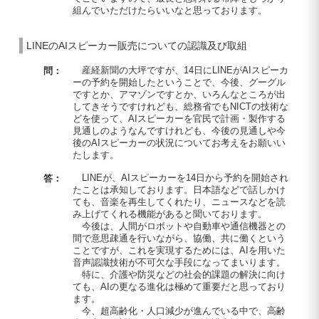
組んでいただけたらいいなと思っております。
LINEのAIスピーカー販売についての認識及び取組
産経新聞の大坪ですが、14日にLINEがAIスピーカ
問：
ーの予約を開始したということで、今後、グーグル
ですとか、アマゾンですとか、いろんなところが出
してきそうですけれども、総務省でもNICTの技術な
どを使って、AIスピーカーを官民で計画・製作する
見通しのようなんですけれども、今後の見通しや今
後のAIスピーカーの状況についてお考えをお願いい
たします。
LINEが、AIスピーカーを14日から予約を開始され
答：
たことは承知しております。日本語などで話しかけ
ても、音楽を再生してくれたり、ニュースなどを読
み上げてくれる機能があると聞いております。
今後は、人間がロボットや自動車や通信機器との
間で意思疎通を行いながら、協働、共に働くという
ことですが、これを実現するためには、AIを用いた
音声認識技術が不可欠な手段になってまいります。
特に、介護や防災などの社会的課題の解決に向け
ても、AIの更なる進化は極めて重要だと思っており
ます。
今、超高齢化・人口減少が進んでいる中で、高齢