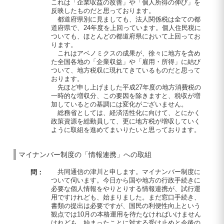
これは「企業収益の改善」や「個人所得の伸び」を
反映したものだと思っております。
都道府県別に見ましても、法人関係税は全ての都
道府県で、24年度を上回っています。個人住民税に
ついても、ほとんどの都道府県において上回ってお
ります。
これはアベノミクスの成果が、徐々に地方を含め
た全国各地の「企業収益」や「雇用・所得」に結び
ついて、地方税収に現れてきているものだと思って
おります。
先ほど申し上げました平成27年度の地方消費税の
一時的な増収分、この要因を除きますと、税収が増
加しているとの基調には変化がございません。
総務省としては、経済活性化に向けて、とにかく
政策資源を総動員して、更に地方税が増収していく
ように取組を進めてまいりたいと思っております。
マイナンバー制度の「情報連携」への取組
共同通信の津川と申します。マイナンバー制度に
問：
ついて伺います。今日から国や地方の行政手続きに
必要な個人情報をやりとりする情報連携が、試行運
用ですけれども、始まりました。まだ窓口手続き、
書類の提出は必要ですが、国民の利便性向上という
観点では10月の本格運用を待たなければいけません
けれども、始まったことに対する受け止めと今後の