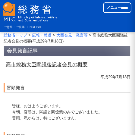
メニュー
ご意見・ご提案
ENGLISH
総務省トップ
>
広報・報道
>
大臣会見・発言等
> 高市総務大臣閣議後
記者会見の概要(平成29年7月18日)
会見発言記事
高市総務大臣閣議後記者会見の概要
平成29年7月18日
冒頭発言
皆様、おはようございます。
今朝、官邸は、閣議と閣僚懇のみでございました。
冒頭、私からは、特にございません。