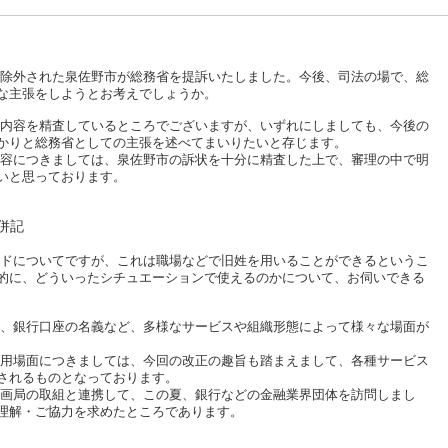
外された泉佐野市が総務省を提訴いたしました。今後、司法の場で、総
な主張をしようとお考えでしょうか。
容を精査しているところでございますが、いずれにしましても、今後の
かりと総務省としての主張を述べてまいりたいと存じます。
につきましては、泉佐野市の訴状を十分に精査した上で、審理の中で明
いと思っております。
併記
についてですが、これは職場などで旧姓を用いることができるというこ
的に、どういったシチュエーションで使えるのかについて、お伺いできる
銀行口座の名義など、多様なサービスや組織形態によって様々な場面が
場面につきましては、今回の改正の趣旨も踏まえまして、各種サービス
されるものとなっております。
局の取組と連携して、この夏、銀行などの金融業界団体を訪問しまし
理解・ご協力を求めたところであります。