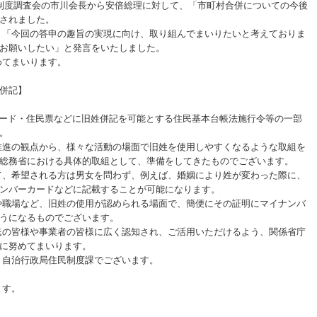
方制度調査会の市川会長から安倍総理に対して、「市町村合併についての今後
されました。
「今回の答申の趣旨の実現に向け、取り組んでまいりたいと考えておりま
お願いしたい」と発言をいたしました。
てまいります。
併記】
ード・住民票などに旧姓併記を可能とする住民基本台帳法施行令等の一部
。
進の観点から、様々な活動の場面で旧姓を使用しやすくなるような取組を
総務省における具体的取組として、準備をしてきたものでございます。
、希望される方は男女を問わず、例えば、婚姻により姓が変わった際に、
ンバーカードなどに記載することが可能になります。
職場など、旧姓の使用が認められる場面で、簡便にその証明にマイナンバ
うになるものでございます。
の皆様や事業者の皆様に広く認知され、ご活用いただけるよう、関係省庁
に努めてまいります。
自治行政局住民制度課でございます。
ます。