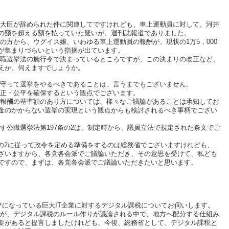
臣が辞められた件に関連してですけれども、車上運動員に対して、河井
の額を超える額を払っていた疑いが、週刊誌報道でありました。
方から、ウグイス嬢、いわゆる車上運動員の報酬が、現状の1万5，000
が集まりづらいという指摘が出ています。
選挙法の施行令で決まっているところですが、この決まりの改正など、
えか、伺えますでしょうか。
守って選挙をやるべきであることは、言うまでもございません。
正・公平を確保するという観点でございます。
酬の基準額のあり方については、様々なご議論があることは承知してお
金のかからない選挙の実現という観点からも検討されるべき事柄でござい
公職選挙法第197条の2は、制定時から、議員立法で規定された条文でご
の2に従って政令を定める準備をするのは総務省でございますけれども、
ざいますから、各党各会派でご議論いただき、その意思を受けて、私ども
ですので、まずは、各党各会派でご議論いただきたいと思います。
になっている巨大IT企業に対するデジタル課税についてお伺いします。
、デジタル課税のルール作りが議論される中で、地方へ配分する仕組み
要があると提言しましたけれども、今後、総務省として、デジタル課税と