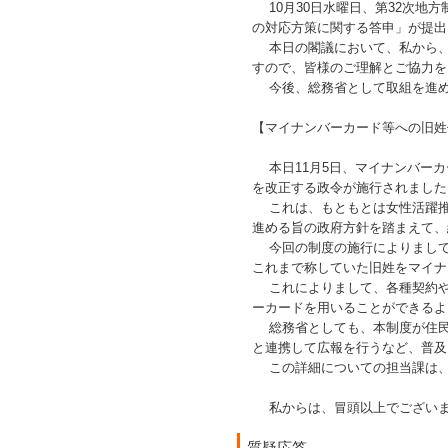
10月30日水曜日、第32次地
の対応方策に関する答申」が提出
本日の閣議において、私から、
すので、皆様のご理解とご協力を
今後、総務省として取組を進め
【マイナンバーカード等への旧姓
本日11月5日、マイナンバーカ
を改正する政令が施行されました
これは、もともとは女性活躍推
進める旨の政府方針を踏まえて、
今回の制度の施行によりまして
これまで称していた旧姓をマイナ
これによりまして、各種契約や
ーカードを用いることができるよ
総務省としても、本制度が住民
と連携して広報を行うなど、普及
この詳細についての担当課は、
私からは、冒頭以上でござい
質疑応答