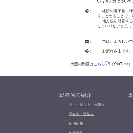
いう考え方について
経済の電子化に伴う
答：
りまとめることで、
地方税を所管する総
てまいりたいと思っ
では、よろしいでし
問：
お疲れさまです。
答：
大臣の動画は
こちら
（YouTube）
総務省の紹介
政
大臣・副大臣・政務官
所在地・連絡先
採用情報