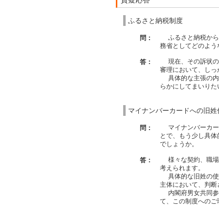
ふるさと納税制度
ふるさと納税から除
問：
務省としてどのよう
現在、その訴状の内
答：
審理において、しっ
具体的な主張の内容
らかにしてまいりた
マイナンバーカードへの旧姓
マイナンバーカード
問：
とで、もう少し具体
でしょうか。
様々な契約、職場、
答：
考えられます。
具体的な旧姓の使用
主体において、判断
内閣府男女共同参画
て、この制度へのご