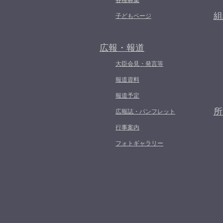
各種募集
組
子どもページ
広報・報道
大臣会見・発言等
報道資料
報道予定
所
広報誌・パンフレット
行事案内
フォトギャラリー