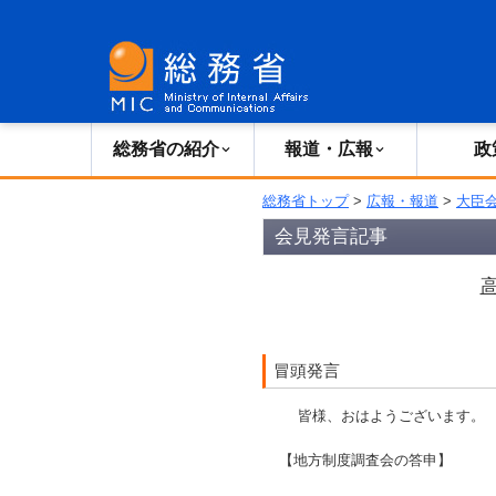
総務省の紹介
広報・報道
総務省の紹介
報道・広報
政
総務省トップ
>
広報・報道
>
大臣
会見発言記事
冒頭発言
皆様、おはようございます。
【地方制度調査会の答申】