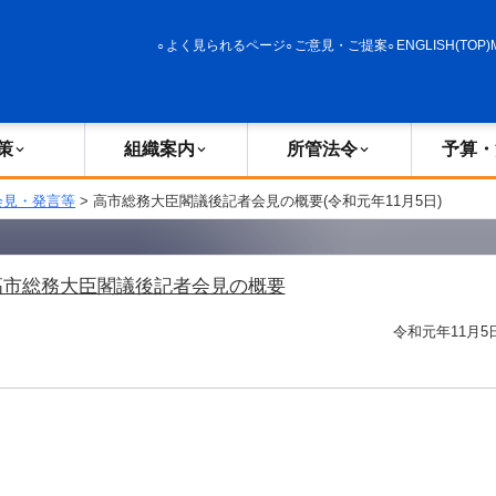
政策
組織案内
所管法令
予算・決算
よく見られるページ
ご意見・ご提案
ENGLISH(TOP)
策
組織案内
所管法令
予算・
会見・発言等
> 高市総務大臣閣議後記者会見の概要(令和元年11月5日)
高市総務大臣閣議後記者会見の概要
令和元年11月5