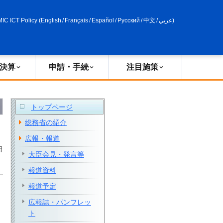
申請・手続
政策評価
MIC ICT Policy
(
English
/
Français
/
Español
/
Русский
/
中文
/
عربي
)
決算
申請・手続
注目施策
トップページ
総務省の紹介
広報・報道
日
大臣会見・発言等
報道資料
報道予定
広報誌・パンフレッ
ト