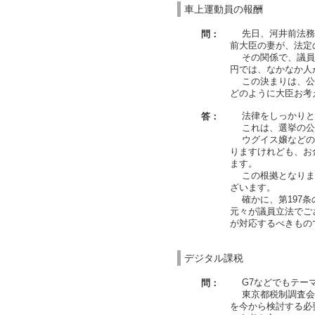
車上運動員の報酬
先日、河井前法務大
問：
前大臣の妻が、法定
その関係で、議員の
円では、なかなか人
この決まりは、公職
どのように大臣お考
法律をしっかりと
答：
これは、選挙の公
ウグイス嬢などの報
りますけれども、お
ます。
この根拠となります
ざいます。
確かに、第197条
元々が議員立法でご
が対応するべきもの
デジタル課税
G7などでもテーマ
問：
東京都税制調査会が
を今から検討する必