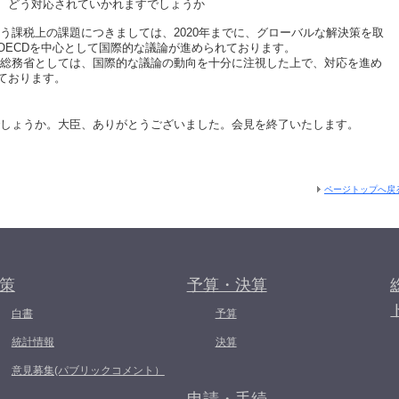
、どう対応されていかれますでしょうか
課税上の課題につきましては、2020年までに、グローバルな解決策を取
OECDを中心として国際的な議論が進められております。
務省としては、国際的な議論の動向を十分に注視した上で、対応を進め
ております。
ょうか。大臣、ありがとうございました。会見を終了いたします。
ページトップへ戻
策
予算・決算
白書
予算
統計情報
決算
意見募集(パブリックコメント）