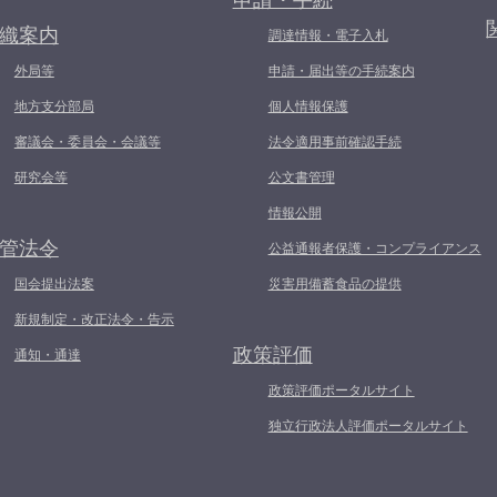
申請・手続
織案内
調達情報・電子入札
外局等
申請・届出等の手続案内
地方支分部局
個人情報保護
審議会・委員会・会議等
法令適用事前確認手続
研究会等
公文書管理
情報公開
管法令
公益通報者保護・コンプライアンス
国会提出法案
災害用備蓄食品の提供
新規制定・改正法令・告示
政策評価
通知・通達
政策評価ポータルサイト
独立行政法人評価ポータルサイト