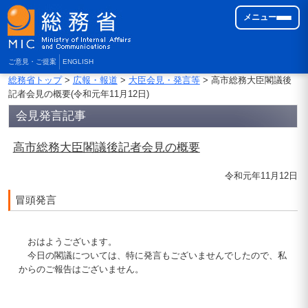
メニュー
ご意見・ご提案
ENGLISH
総務省トップ
>
広報・報道
>
大臣会見・発言等
> 高市総務大臣閣議後
記者会見の概要(令和元年11月12日)
会見発言記事
高市総務大臣閣議後記者会見の概要
令和元年11月12日
冒頭発言
おはようございます。
今日の閣議については、特に発言もございませんでしたので、私
からのご報告はございません。