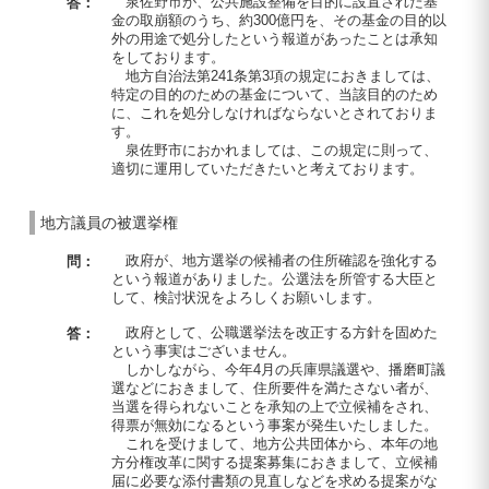
泉佐野市が、公共施設整備を目的に設置された基
答：
金の取崩額のうち、約300億円を、その基金の目的以
外の用途で処分したという報道があったことは承知
をしております。
地方自治法第241条第3項の規定におきましては、
特定の目的のための基金について、当該目的のため
に、これを処分しなければならないとされておりま
す。
泉佐野市におかれましては、この規定に則って、
適切に運用していただきたいと考えております。
地方議員の被選挙権
政府が、地方選挙の候補者の住所確認を強化する
問：
という報道がありました。公選法を所管する大臣と
して、検討状況をよろしくお願いします。
政府として、公職選挙法を改正する方針を固めた
答：
という事実はございません。
しかしながら、今年4月の兵庫県議選や、播磨町議
選などにおきまして、住所要件を満たさない者が、
当選を得られないことを承知の上で立候補をされ、
得票が無効になるという事案が発生いたしました。
これを受けまして、地方公共団体から、本年の地
方分権改革に関する提案募集におきまして、立候補
届に必要な添付書類の見直しなどを求める提案がな