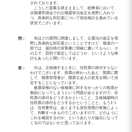
されております。
こうした提案を踏まえまして、総務省において、
次期通常国会での公職選挙法改正を視野に入れつ
つ、具体的な対応策について現在検討を進めている
状況でございます。
先ほどの質問に関連しまして、公選法の改正を視
問：
野に具体的な対応策ということですけど、報道の一
部では、届出時の宣誓書に明確に書いてもらい、そ
の上で、罰則で規定してはどうか、というような検
討もあったと聞いています。
今は、立候補するときに、住民票の添付すらない
答：
わけでございます。投票が終わったあと、開票に際
して、開票管理者が、開票立会人の意見を聞いて決
定することになっています。
被選挙権のない候補者に対するせっかくの投票が
無効になってしまうという問題がありますので、住
民票の添付をどうするかということ、立候補届時の
住民票の添付をどうするかということと、もう1つ
は、住所要件は、あくまでも居住実態の有無によっ
て、判断すべきものでございますので、どのように
これを確認するのか、というあたりが論点になって
くるのではないかと思っております。