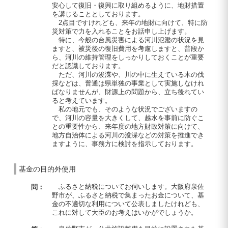
安心して復旧・復興に取り組めるように、地財措置
を講じることとしております。
2点目ですけれども、来年の地財に向けて、特に防
災対策で力を入れることをお話申し上げます。
特に、今般の台風災害による河川氾濫の状況を見
ますと、被災後の復旧費用を考慮しますと、普段か
ら、河川の維持管理をしっかりしておくことが重要
だと認識しております。
ただ、河川の浚渫や、川の中に生えている木の伐
採などは、普通は県単独の事業として実施しなけれ
ばなりませんが、財源上の問題から、立ち後れてい
ると考えています。
私の地元でも、そのような状況でございますの
で、河川の容量を大きくして、越水を事前に防ぐこ
との重要性から、来年度の地方財政対策に向けて、
地方自治体による河川の浚渫などの対策を推進でき
ますように、事務方に検討を指示しております。
基金の目的外使用
ふるさと納税についてお伺いします。大阪府泉佐
問：
野市が、ふるさと納税で集まったお金について、基
金の不適切な利用について公表しましたけれども、
これに対して大臣のお考えはいかがでしょうか。