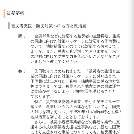
質疑応答
被災者支援・防災対策への地方財政措置
台風19号などに対応する被災者の生活再建、生業
問：
の再建に向けた対策パッケージに対応する予備費に
ついて、地財措置でどのように対応するお考えでし
ょうか。また、災害が直近増えておりますが、来年
の地財に向けて防災で力を入れたいことなどがござ
いましたら教えてください。
先日取りまとめられました、「被災者の生活と生
答：
業の再建に向けた対策パッケージ」に盛り込まれ、
予備費に計上された、直轄・補助事業に係る地方負
担につきましては、被災された地方団体の財政運営
に支障が生じないよう、地財措置を講じることとし
ております。
特に、災害廃棄物処理事業、中小企業等グループ
補助金、農業用ハウスの再建などについては、国費
の対応を踏まえつつ、平成30年7月の豪雨時と同様の
地財措置を講じることとしております。
さらに、被災小規模事業者などの再建を柔軟に支
援する小規模事業者支援推進事業など、新たに国費
により支援される事業につきましても、被災団体が