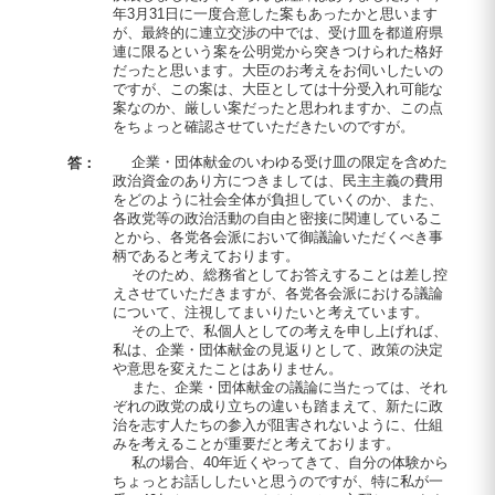
年3月31日に一度合意した案もあったかと思います
が、最終的に連立交渉の中では、受け皿を都道府県
連に限るという案を公明党から突きつけられた格好
だったと思います。大臣のお考えをお伺いしたいの
ですが、この案は、大臣としては十分受入れ可能な
案なのか、厳しい案だったと思われますか、この点
をちょっと確認させていただきたいのですが。
企業・団体献金のいわゆる受け皿の限定を含めた
答：
政治資金のあり方につきましては、民主主義の費用
をどのように社会全体が負担していくのか、また、
各政党等の政治活動の自由と密接に関連しているこ
とから、各党各会派において御議論いただくべき事
柄であると考えております。
そのため、総務省としてお答えすることは差し控
えさせていただきますが、各党各会派における議論
について、注視してまいりたいと考えています。
その上で、私個人としての考えを申し上げれば、
私は、企業・団体献金の見返りとして、政策の決定
や意思を変えたことはありません。
また、企業・団体献金の議論に当たっては、それ
ぞれの政党の成り立ちの違いも踏まえて、新たに政
治を志す人たちの参入が阻害されないように、仕組
みを考えることが重要だと考えております。
私の場合、40年近くやってきて、自分の体験から
ちょっとお話ししたいと思うのですが、特に私が一