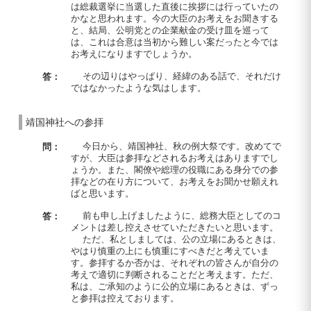
は総裁選挙に当選した直後に挨拶には行っていたの
かなと思われます。今の大臣のお考えをお聞きする
と、結局、公明党との企業献金の受け皿を巡って
は、これは合意は当初から難しい案だったと今では
お考えになりますでしょうか。
その辺りはやっぱり、経緯のある話で、それだけ
答：
ではなかったような気はします。
靖国神社への参拝
今日から、靖国神社、秋の例大祭です。改めてで
問：
すが、大臣は参拝などされるお考えはありますでし
ょうか。また、閣僚や総理の役職にある身分での参
拝などの在り方について、お考えをお聞かせ願えれ
ばと思います。
前も申し上げましたように、総務大臣としてのコ
答：
メントは差し控えさせていただきたいと思います。
ただ、私としましては、公の立場にあるときは、
やはり慎重の上にも慎重にすべきだと考えていま
す。参拝するか否かは、それぞれの皆さんが自分の
考えで適切に判断されることだと考えます。ただ、
私は、ご承知のように公的立場にあるときは、ずっ
と参拝は控えております。