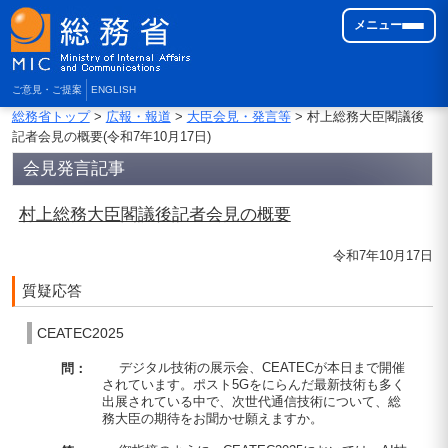
メニュー
ご意見・ご提案
ENGLISH
総務省トップ
>
広報・報道
>
大臣会見・発言等
> 村上総務大臣閣議後
記者会見の概要(令和7年10月17日)
会見発言記事
村上総務大臣閣議後記者会見の概要
令和7年10月17日
質疑応答
CEATEC2025
デジタル技術の展示会、CEATECが本日まで開催
問：
されています。ポスト5Gをにらんだ最新技術も多く
出展されている中で、次世代通信技術について、総
務大臣の期待をお聞かせ願えますか。