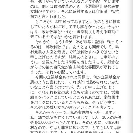
番、40年やっていていろんなことで心配しています
のは、例えば政治改革のとき、小選挙区比例代表並
立制が全てだと。それに反対する人は守旧派、抵抗
勢力と言われました。
ところが、30年経ってみますと、あのときに推進
していた人が私に対して申し訳なかったと。今はや
はり、政治改革というか、選挙制度も考える時期に
来ているのではないかと言われます。
それから、もう1点が、私が非常に記憶に残ってい
るのは、郵政解散です。あのときも閣僚でして、島
村元農水大臣と最後まで私は解散すべきではないと
申し上げたのですが、結局あのときに、ご承知のよ
うに、公認を外したり刺客を出したりして、残念な
がらその後の自民党が自由闊達な雰囲気が壊れてし
まった。それを心配しています。
今回の企業献金もそれと同様に、何か企業献金が
悪のように言われて、それ以外は認められないみた
いなことを言うのですが、先ほど申し上げたよう
に、それぞれ各党の成り立ちが違うのですね。労働
組合をバックにしているところもあれば、宗教団体
をバックにしているところもある。そういう中で、
それぞれの成り立ちが違うということも考えて。
それからもう一つ、私の実体験から申しますと、
私、19で親父を亡くしていまして、5人、10人の座談
会を1,000回やったんですね。そのときに、6市20町
村なので、やはり非常に広いので、とても1人では設
営できないので、5人、6人の秘書を雇いました。そ