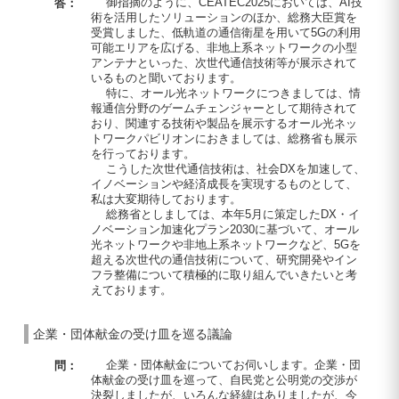
御指摘のように、CEATEC2025においては、AI技
答：
術を活用したソリューションのほか、総務大臣賞を
受賞しました、低軌道の通信衛星を用いて5Gの利用
可能エリアを広げる、非地上系ネットワークの小型
アンテナといった、次世代通信技術等が展示されて
いるものと聞いております。
特に、オール光ネットワークにつきましては、情
報通信分野のゲームチェンジャーとして期待されて
おり、関連する技術や製品を展示するオール光ネッ
トワークパビリオンにおきましては、総務省も展示
を行っております。
こうした次世代通信技術は、社会DXを加速して、
イノベーションや経済成長を実現するものとして、
私は大変期待しております。
総務省としましては、本年5月に策定したDX・イ
ノベーション加速化プラン2030に基づいて、オール
光ネットワークや非地上系ネットワークなど、5Gを
超える次世代の通信技術について、研究開発やイン
フラ整備について積極的に取り組んでいきたいと考
えております。
企業・団体献金の受け皿を巡る議論
企業・団体献金についてお伺いします。企業・団
問：
体献金の受け皿を巡って、自民党と公明党の交渉が
決裂しましたが、いろんな経緯はありましたが、今