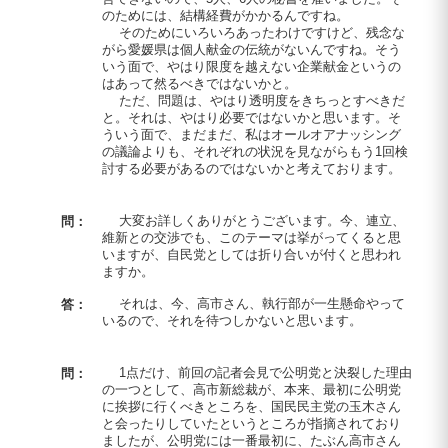
のためには、結構経費がかかるんですね。
そのためにいろいろあったわけですけど、残念な
がら愛媛県は個人献金の伝統がないんですね。そう
いう面で、やはり限度を越えない企業献金というの
はあって然るべきではないかと。
ただ、問題は、やはり透明度をきちっとすべきだ
と。それは、やはり必要ではないかと思います。そ
ういう面で、まだまだ、私はオールオアナッシング
の議論よりも、それぞれの状況を見ながらもう1回検
討する必要があるのではないかと考えております。
大変お詳しくありがとうございます。今、連立、
問：
維新との交渉でも、このテーマは挙がってくると思
いますが、自民党としては折り合いが付くと思われ
ますか。
それは、今、高市さん、執行部が一生懸命やって
答：
いるので、それを待つしかないと思います。
1点だけ、前回の記者会見で公明党と決裂した理由
問：
の一つとして、高市新総裁が、本来、最初に公明党
に挨拶に行くべきところを、国民民主党の玉木さん
と会ったりしていたというところが指摘されており
ましたが、公明党には一番最初に、たぶん高市さん