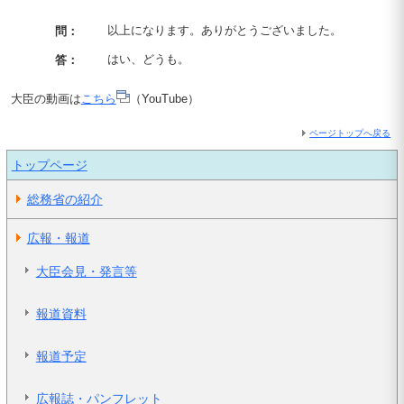
以上になります。ありがとうございました。
問：
はい、どうも。
答：
大臣の動画は
こちら
（YouTube）
ページトップへ戻る
トップページ
総務省の紹介
広報・報道
大臣会見・発言等
報道資料
報道予定
広報誌・パンフレット