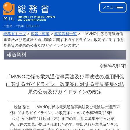
メニュー
ご意見・ご提案
ENGLISH
総務省トップ
>
広報・報道
>
報道資料一覧
> 「MVNOに係る電気通信
事業法及び電波法の適用関係に関するガイドライン」改定案に対する意
見募集の結果の公表及びガイドラインの改定
報道資料
令和2年5月15日
「MVNOに係る電気通信事業法及び電波法の適用関係
に関するガイドライン」改定案に対する意見募集の結
果の公表及びガイドラインの改定
総務省は、「MVNOに係る電気通信事業法及び電波法の適用関
係に関するガイドライン」の改定案について令和2年3月18日
（水）から同年4月16日（木）までの間、意見募集を行った結
果、7件の意見が提出されましたので、提出された意見及びそれ