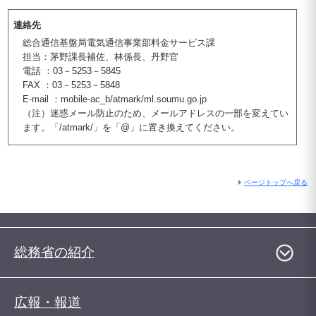
連絡先
総合通信基盤局電気通信事業部料金サービス課
担当：茅野課長補佐、林係長、丹野官
電話 ：03－5253－5845
FAX ：03－5253－5848
E-mail ：mobile-ac_b/atmark/ml.soumu.go.jp
（注）迷惑メール防止のため、メールアドレスの一部を変えてい
ます。「/atmark/」を「@」に置き換えてください。
ページトップへ戻る
総務省の紹介
広報・報道