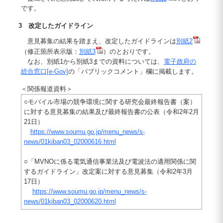
です。
3 改定したガイドライン
意見募集の結果を踏まえ、改定したガイドラインは
別紙2
（修正箇所表示版：
別紙3
）のとおりです。
なお、別紙1から別紙3までの資料については、
電子政府の
総合窓口[e-Gov]
の「パブリックコメント」欄に掲載します。
＜関係報道資料＞
○モバイル市場の競争環境に関する研究会最終報告書（案）
に対する意見募集の結果及び最終報告書の公表（令和2年2月
21日）
https://www.soumu.go.jp/menu_news/s-
news/01kiban03_02000616.html
○「MVNOに係る電気通信事業法及び電波法の適用関係に関
するガイドライン」改定案に対する意見募集（令和2年3月
17日）
https://www.soumu.go.jp/menu_news/s-
news/01kiban03_02000620.html