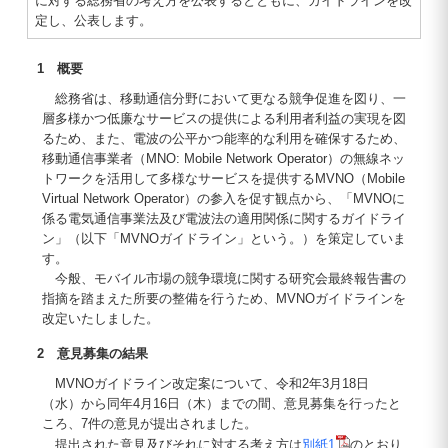
に対する総務省の考え方を公表するとともに、ガイドラインを改
定し、公表します。
1 概要
総務省は、移動通信分野において更なる競争促進を図り、一
層多様かつ低廉なサービスの提供による利用者利益の実現を図
るため、また、電波の公平かつ能率的な利用を確保するため、
移動通信事業者（MNO: Mobile Network Operator）の無線ネッ
トワークを活用して多様なサービスを提供するMVNO（Mobile
Virtual Network Operator）の参入を促す観点から、「MVNOに
係る電気通信事業法及び電波法の適用関係に関するガイドライ
ン」（以下「MVNOガイドライン」という。）を策定していま
す。
今般、モバイル市場の競争環境に関する研究会最終報告書の
指摘を踏まえた所要の整備を行うため、MVNOガイドラインを
改定いたしました。
2 意見募集の結果
MVNOガイドライン改定案について、令和2年3月18日
（水）から同年4月16日（木）までの間、意見募集を行ったと
ころ、7件の意見が提出されました。
提出された意見及びそれに対する考え方は
別紙1
のとおり