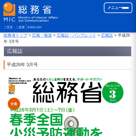
メニュー
ご意見・ご提案
ENGLISH
総務省トップ
>
広報・報道
>
広報誌・パンフレット
>
広報誌
> 平成26
年 3月号
広報誌
平成26年 3月号