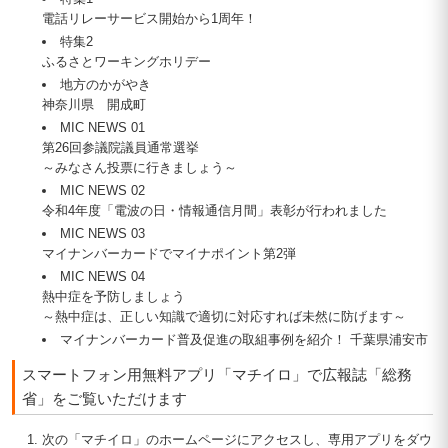
電話リレーサービス開始から1周年！
特集2
ふるさとワーキングホリデー
地方のかがやき
神奈川県 開成町
MIC NEWS 01
第26回参議院議員通常選挙
～みなさん投票に行きましょう～
MIC NEWS 02
令和4年度「電波の日・情報通信月間」表彰が行われました
MIC NEWS 03
マイナンバーカードでマイナポイント第2弾
MIC NEWS 04
熱中症を予防しましょう
～熱中症は、正しい知識で適切に対応すれば未然に防げます～
マイナンバーカード普及促進の取組事例を紹介！ 千葉県浦安市
スマートフォン用無料アプリ「マチイロ」で広報誌「総務
省」をご覧いただけます
次の「マチイロ」のホームページにアクセスし、専用アプリをダウ