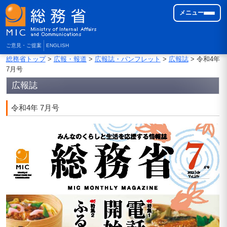
メニュー
ご意見・ご提案
ENGLISH
総務省トップ
>
広報・報道
>
広報誌・パンフレット
>
広報誌
> 令和4年
7月号
広報誌
令和4年 7月号