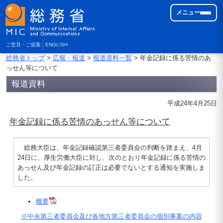
メニュー
ご意見・ご提案
ENGLISH
総務省トップ
>
広報・報道
>
報道資料一覧
> 年金記録に係る苦情のあ
っせん等について
報道資料
平成24年4月25日
年金記録に係る苦情のあっせん等について
総務大臣は、年金記録確認第三者委員会の判断を踏まえ、4月
24日に、厚生労働大臣に対し、次のとおり年金記録に係る苦情の
あっせん及び年金記録の訂正は必要でないとする通知を実施しま
した。
概要
※中央第三者委員会及び各地方第三者委員会の個別事案の内容