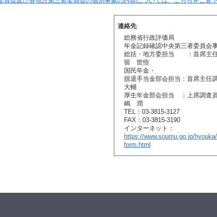
委員会及び各地方第三者委員会の個別事案の内容については、こちらをご覧
連絡先
総務省行政評価局
年金記録確認中央第三者委員会
総括・地方委担当 ：首席主
留 世悟
国民年金・
脱退手当金部会担当：首席主
大輔
厚生年金部会担当 ：上
嶋 潤
TEL：03-3815-3127
FAX：03-3815-3190
インターネット：
https://www.soumu.go.jp/hyouka/
form.html