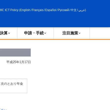
申請・手続
政策評価
MIC ICT Policy
(
English
/
Français
/
Español
/
Русский
/
中文
/
عربي
)
決算
申請・手続
注目施策
平成25年1月17日
、次のとおり年金