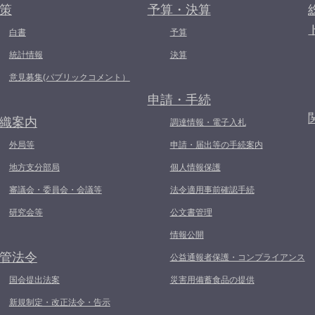
策
予算・決算
白書
予算
統計情報
決算
意見募集(パブリックコメント）
申請・手続
織案内
調達情報・電子入札
外局等
申請・届出等の手続案内
地方支分部局
個人情報保護
審議会・委員会・会議等
法令適用事前確認手続
研究会等
公文書管理
情報公開
管法令
公益通報者保護・コンプライアンス
国会提出法案
災害用備蓄食品の提供
新規制定・改正法令・告示