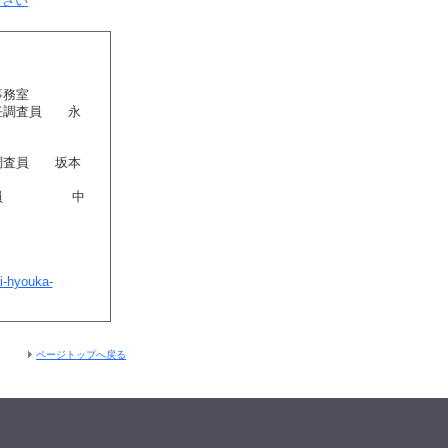
下さい
事務室
任調査員 永
任調査員 坂本
席調査員 中
i-hyouka-
ページトップへ戻る