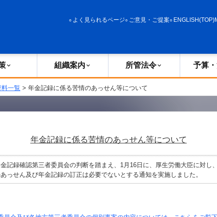
政策
組織案内
所管法令
予算・決算
よく見られるページ
ご意見・ご提案
ENGLISH(TOP)
策
組織案内
所管法令
予算・
資料一覧
> 年金記録に係る苦情のあっせん等について
年金記録に係る苦情のあっせん等について
金記録確認第三者委員会の判断を踏まえ、1月16日に、厚生労働大臣に対し
のあっせん及び年金記録の訂正は必要でないとする通知を実施しました。