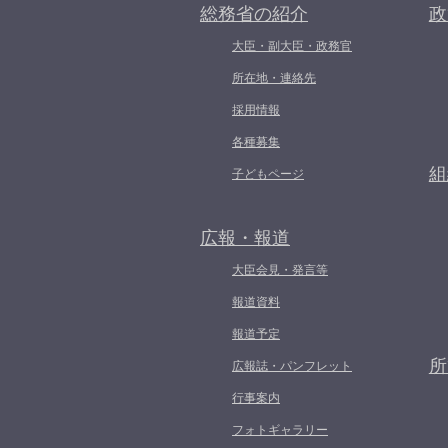
総務省の紹介
政
大臣・副大臣・政務官
所在地・連絡先
採用情報
各種募集
組
子どもページ
広報・報道
大臣会見・発言等
報道資料
報道予定
所
広報誌・パンフレット
行事案内
フォトギャラリー