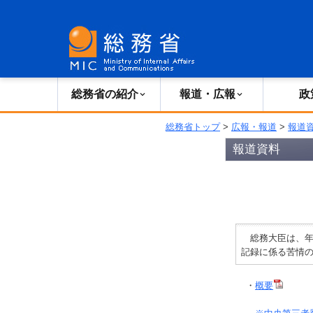
総務省の紹介
広報・報道
総務省の紹介
報道・広報
政
総務省トップ
>
広報・報道
>
報道
報道資料
総務大臣は、年
記録に係る苦情
・
概要