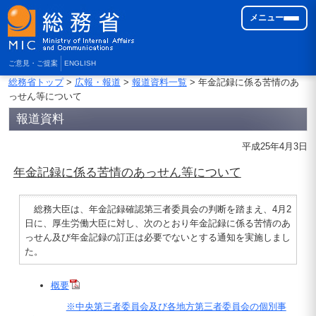
メニュー
ご意見・ご提案
ENGLISH
総務省トップ
>
広報・報道
>
報道資料一覧
> 年金記録に係る苦情のあ
っせん等について
報道資料
平成25年4月3日
年金記録に係る苦情のあっせん等について
総務大臣は、年金記録確認第三者委員会の判断を踏まえ、4月2
日に、厚生労働大臣に対し、次のとおり年金記録に係る苦情のあ
っせん及び年金記録の訂正は必要でないとする通知を実施しまし
た。
概要
※中央第三者委員会及び各地方第三者委員会の個別事