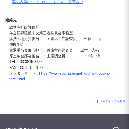
案の内容については、こちらをご覧下さい
連絡先
総務省行政評価局
年金記録確認中央第三者委員会事務室
総括・地方委担当 ：首席主任調査員 永留 世悟
国民年金・
脱退手当金部会担当：首席主任調査員 坂本 大輔
厚生年金部会担当 ：上席調査員 中嶋 潤
TEL：03-3815-3127
FAX：03-3815-3190
インターネット：
https://www.soumu.go.jp/hyouka/i-hyouka-
form.html
ページトップへ戻る