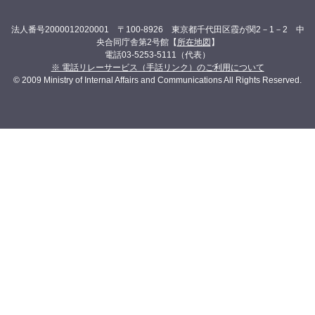
法人番号2000012020001 〒100-8926 東京都千代田区霞が関2－1－2 中
央合同庁舎第2号館【
所在地図
】
電話03-5253-5111（代表）
※ 電話リレーサービス（手話リンク）のご利用について
© 2009 Ministry of Internal Affairs and Communications All Rights Reserved.