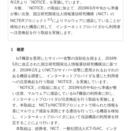
年2月より「NOTICE」を実施しています。
今般、「NOTICE」の取組に加えて、2019年6月中旬から準備
が整い次第、国立研究開発法人情報通信研究機構（NICT）の
※2
NICTERプロジェクト
によりマルウェアに感染していることが
検知された機器に対して、インターネットプロバイダから利用者
へ注意喚起を行う取組を実施します。
1 概要
IoT機器を悪用したサイバー攻撃の深刻化を踏まえ、2018年
5月に改正された国立研究開発法人情報通信研究機構法に基づ
き、2019年2月よりNICTがサイバー攻撃に悪用されるおそれの
ある機器を調査し、インターネットプロバイダを通じた利用者
への注意喚起を行う取組「NOTICE」を実施しています。
「NOTICE」の取組に加えて、2019年6月中旬から準備が整
い次第、マルウェアに感染しているIoT機器の利用者に対し、
インターネットプロバイダが注意喚起を行う取組を実施しま
す。本取組は、NICTがNICTERプロジェクトで得られた情報を
基にマルウェア感染を原因とする通信を行っている機器を検知
し、インターネットプロバイダにおいて当該機器の利用者を特
定することにより行います。
本取組は、総務省、NICT、一般社団法人ICT-ISAC、インタ