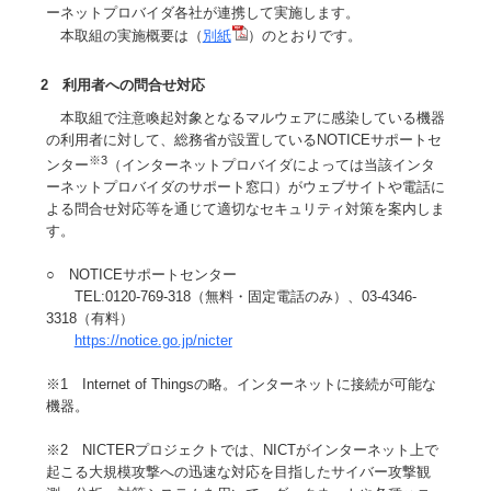
ーネットプロバイダ各社が連携して実施します。
本取組の実施概要は（
別紙
）のとおりです。
2 利用者への問合せ対応
本取組で注意喚起対象となるマルウェアに感染している機器
の利用者に対して、総務省が設置しているNOTICEサポートセ
※3
ンター
（インターネットプロバイダによっては当該インタ
ーネットプロバイダのサポート窓口）がウェブサイトや電話に
よる問合せ対応等を通じて適切なセキュリティ対策を案内しま
す。
○ NOTICEサポートセンター
TEL:0120-769-318（無料・固定電話のみ）、03-4346-
3318（有料）
https://notice.go.jp/nicter
※1 Internet of Thingsの略。インターネットに接続が可能な
機器。
※2 NICTERプロジェクトでは、NICTがインターネット上で
起こる大規模攻撃への迅速な対応を目指したサイバー攻撃観