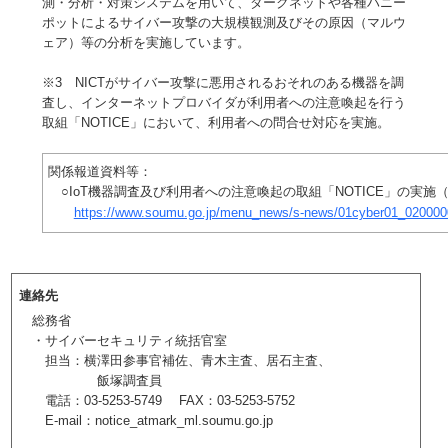
測・分析・対策システムを用いて、ダークネットや各種ハニー
ポットによるサイバー攻撃の大規模観測及びその原因（マルウ
ェア）等の分析を実施しています。
※3 NICTがサイバー攻撃に悪用されるおそれのある機器を調
査し、インターネットプロバイダが利用者への注意喚起を行う
取組「NOTICE」において、利用者への問合せ対応を実施。
関係報道資料等：
○IoT機器調査及び利用者への注意喚起の取組「NOTICE」の実施（
https://www.soumu.go.jp/menu_news/s-news/01cyber01_020000
連絡先
総務省
・サイバーセキュリティ統括官室
担当：横澤田参事官補佐、青木主査、居石主査、
飯塚調査員
電話：03-5253-5749 FAX：03-5253-5752
E-mail：notice_atmark_ml.soumu.go.jp