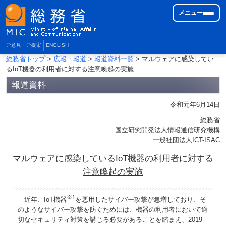
メニュー
ご意見・ご提案
ENGLISH
総務省トップ
>
広報・報道
>
報道資料一覧
> マルウェアに感染してい
るIoT機器の利用者に対する注意喚起の実施
報道資料
令和元年6月14日
総務省
国立研究開発法人情報通信研究機構
一般社団法人ICT-ISAC
マルウェアに感染しているIoT機器の利用者に対する
注意喚起の実施
※1
近年、IoT機器
を悪用したサイバー攻撃が急増しており、そ
のようなサイバー攻撃を防ぐためには、機器の利用者において適
切なセキュリティ対策を講じる必要があることを踏まえ、2019