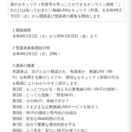
新のセキュリティ対策等を学ぶことができるオンライン講座「こ
れだけは知っておきたい無線LANセキュリティ対策」を令和4年2
月1日（火）から開講及び受講者の募集を開始します。
1 開講期間
令和4年2月1日（火）から同年3月25日（金）まで
2 受講者募集開始日時
令和4年2月1日（火）10時～
3 講座の概要
本講座は、次のとおり構成され、有識者が、無線LAN（Wi-
Fi）を利用する際のリスクや、適切なセキュリティ対策の方法
を動画によりわかりやすく紹介します。
第1回：もっとつながる・使える公衆無線LAN＜Wi-Fiの技術＞
第2回：とっても危険！「野良Wi-Fi」
第3回：そのWi-Fi、本物ですか？
第4回：さまざまな公衆無線LANサービスを知ろう
第5回：Wi-Fiの接続と暗号化の仕組み
第6回：安全なWeb利用の方法
第7回：自分で重要な通信内容を守る
第8回：より安全・安心にWi-Fiを使うために