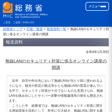
メニュー
ご意見・ご提案
ENGLISH
総務省トップ
>
広報・報道
>
報道資料一覧
> 無線LANのセキュリティ対
策に係るオンライン講座の開講
報道資料
令和4年1月28日
無線LANのセキュリティ対策に係るオンライン講座の
開講
近年、自宅や外出先において無線LANが当たり前に使われるよ
うになり、観光や防災の観点等からも無線LANの普及が進んでい
る中で、セキュリティ対策が十分でないものも見受けられ、無線
LANを踏み台にしたサイバー攻撃や情報漏洩等の発生も懸念され
ます。
こうした中、総務省では、無線LANのセキュリティ対策に関す
る周知啓発を目的として、昨年に引き続き、無線LANに関する最