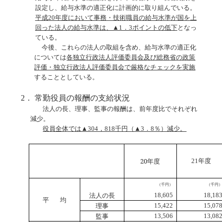
設定し、給与水準の適正化に計画的に取り組んでいる。
平成20年度において事務・技術職員の給与水準が国を上
回った法人の給与水準は、▲1．3ポイントの低下
となっ
ている。
今後、これらの法人の取組を含め、給与水準の適正化
については
各独立行政法人評価委員会及び総務省の政策
評価・独立行政法人評価委員会で厳格なチェックを実施
することとしている。
2． 常勤役員の報酬の支給状況
法人の長、理事、監事の報酬は、前年度比でそれぞれ
減少。
役員全体では▲304，818千円（▲3．8％）減少。
20
年度
21
年度
（千円）
（千円
法人の長
18,605
18,18
平
均
理事
15,422
15,07
監事
13,506
13,08