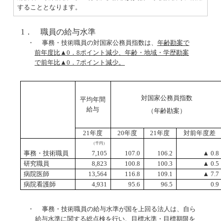
することとなります。
1． 職員の給与水準
・ 事務・技術職員の対国家公務員指数は、
年齢勘案で
前年度比▲0．8ポイント減少、年齢・地域・学歴勘案
で前年比▲0．7ポイント減少。
対国家公務員指数
平均年間
給与
（年齢勘案）
21
年度
20
年度
21
年度
対前年度差
（千円）
事務・技術職員
7,105
107.0
106.2
▲
0.8
研究職員
8,823
100.8
100.3
▲
0.5
病院医師
13,564
116.8
109.1
▲
7.7
病院看護師
4,931
95.6
96.5
0.9
・ 事務・技術職員の給与水準が国を上回る法人は、自ら
給与水準に関する総点検を行い、目標水準・目標期限を