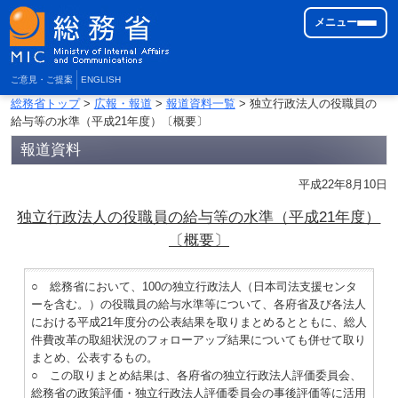
メニュー
ご意見・ご提案
ENGLISH
総務省トップ
>
広報・報道
>
報道資料一覧
> 独立行政法人の役職員の
給与等の水準（平成21年度）〔概要〕
報道資料
平成22年8月10日
独立行政法人の役職員の給与等の水準（平成21年度）
〔概要〕
○ 総務省において、100の独立行政法人（日本司法支援センタ
ーを含む。）の役職員の給与水準等について、各府省及び各法人
における平成21年度分の公表結果を取りまとめるとともに、総人
件費改革の取組状況のフォローアップ結果についても併せて取り
まとめ、公表するもの。
○ この取りまとめ結果は、各府省の独立行政法人評価委員会、
総務省の政策評価・独立行政法人評価委員会の事後評価等に活用