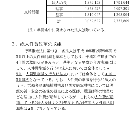
法人の長
1,879,153
1,791,64
理事
4,873,427
4,697,20
支給総額
監事
1,310,047
1,268,96
計
8,062,627
7,757,80
（注）年度途中に廃止された法人は除いている。
3． 総人件費改革の取組
行革推進法に基づき、各法人は平成18年度以降5年間で
5％以上の人件費削減を基本としており、平成21年度までの
4年間の取組状況をみると、基準となる平成17年度実績に比
して、
人件費削減を行う82法人
においては全体として
▲1．
5％
、
人員数削減を行う16法人
においては全体として
▲10．
5％減少
となっている。なお、人件費の削減を行う82法人の
うち、労働者健康福祉機構及び国立病院機構については医
療の質・安全の確保の観点による医師、看護師等の増員な
どを理由に人件費が増加しているが、これらの
人件費が増
加している2法人を除くと21年度までの4年間の人件費の削
減率は▲8．7％
となっている。