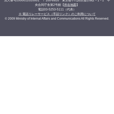
法人番号2000012020001 〒100-8926 東京都千代田区霞が関2－1－2 中
央合同庁舎第2号館【
所在地図
】
電話03-5253-5111（代表）
※ 電話リレーサービス（手話リンク）のご利用について
© 2009 Ministry of Internal Affairs and Communications All Rights Reserved.