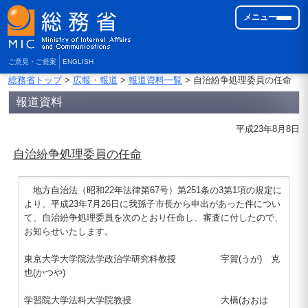
メニュー
ご意見・ご提案
ENGLISH
総務省トップ
>
広報・報道
>
報道資料一覧
> 自治紛争処理委員の任命
報道資料
平成23年8月8日
自治紛争処理委員の任命
地方自治法（昭和22年法律第67号）第251条の3第1項の規定に
より、平成23年7月26日に我孫子市長から申出があった件につい
て、自治紛争処理委員を次のとおり任命し、審査に付したので、
お知らせいたします。
東京大学大学院法学政治学研究科教授 宇賀(うが) 克
也(かつや)
学習院大学法科大学院教授 大橋(おおは