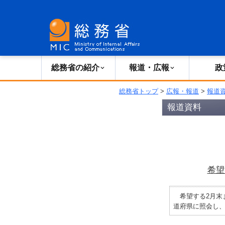
総務省の紹介
広報・報道
総務省の紹介
報道・広報
政
総務省トップ
>
広報・報道
>
報道
報道資料
希望
希望する2月末ま
道府県に照会し