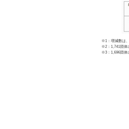
※1：増減数は、
※2：1,741団
※3：1,696