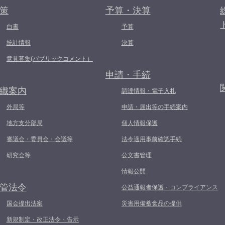
策
予算・決算
白書
予算
統計情報
決算
意見募集(パブリックコメント）
申請・手続
織案内
調達情報・電子入札
外局等
申請・届出等の手続案内
地方支分部局
個人情報保護
審議会・委員会・会議等
法令適用事前確認手続
研究会等
公文書管理
情報公開
管法令
公益通報者保護・コンプライアンス
国会提出法案
災害用備蓄食品の提供
新規制定・改正法令・告示