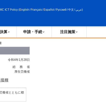
申請・手続
政策評価
MIC ICT Policy
(
English
/
Français
/
Español
/
Русский
/
中文
/
عربي
)
決算
申請・手続
注目施策
種
令和4年1月28日
総 務 省
厚生労働省
加接種
労働省とともに都