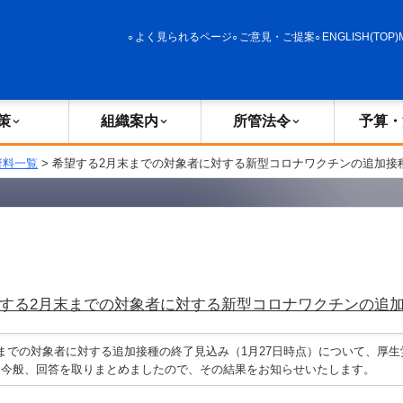
政策
組織案内
所管法令
予算・決算
よく見られるページ
ご意見・ご提案
ENGLISH(TOP)
策
組織案内
所管法令
予算・
資料一覧
> 希望する2月末までの対象者に対する新型コロナワクチンの追加接
する2月末までの対象者に対する新型コロナワクチンの追
での対象者に対する追加接種の終了見込み（1月27日時点）について、厚生
、今般、回答を取りまとめましたので、その結果をお知らせいたします。