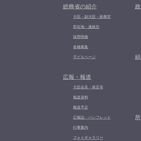
総務省の紹介
政
大臣・副大臣・政務官
所在地・連絡先
採用情報
各種募集
組
子どもページ
広報・報道
大臣会見・発言等
報道資料
報道予定
所
広報誌・パンフレット
行事案内
フォトギャラリー