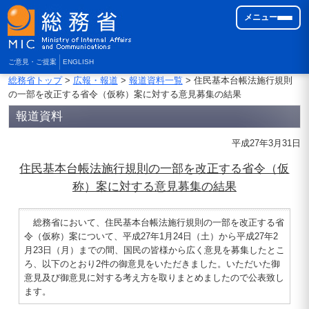
メニュー
ご意見・ご提案
ENGLISH
総務省トップ
>
広報・報道
>
報道資料一覧
> 住民基本台帳法施行規則
の一部を改正する省令（仮称）案に対する意見募集の結果
報道資料
平成27年3月31日
住民基本台帳法施行規則の一部を改正する省令（仮
称）案に対する意見募集の結果
総務省において、住民基本台帳法施行規則の一部を改正する省
令（仮称）案について、平成27年1月24日（土）から平成27年2
月23日（月）までの間、国民の皆様から広く意見を募集したとこ
ろ、以下のとおり2件の御意見をいただきました。いただいた御
意見及び御意見に対する考え方を取りまとめましたので公表致し
ます。