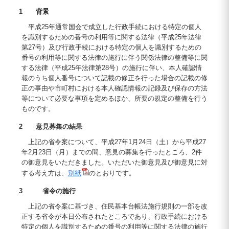
1 背景
平成25年通常国会で成立した行政手続における特定の個人
を識別するための番号の利用等に関する法律（平成25年法律
第27号）及び行政手続における特定の個人を識別するための
番号の利用等に関する法律の施行に伴う関係法律の整備等に関
する法律（平成25年法律第28号）の施行に伴い、本人確認情
報のうち個人番号について記載の修正を行った場合の記載の修
正の事由や市町村における本人確認情報の記録及び保存の方法
等について必要な事項を定めるほか、所要の規定の整備を行う
ものです。
2 意見募集の結果
上記の省令案について、平成27年1月24日（土）から平成27
年2月23日（月）までの間、意見の募集を行ったところ、2件
の御意見をいただきました。いただいた御意見及び御意見に対
する考え方は、
別紙
のとおりです。
3 省令の施行
上記の省令案に基づき、住民基本台帳法施行規則の一部を改
正する省令が本日公布されたところであり、行政手続における
特定の個人を識別するための番号の利用等に関する法律の施行