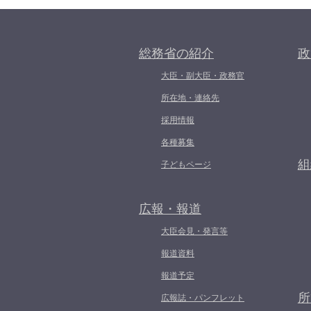
総務省の紹介
政
大臣・副大臣・政務官
所在地・連絡先
採用情報
各種募集
組
子どもページ
広報・報道
大臣会見・発言等
報道資料
報道予定
所
広報誌・パンフレット