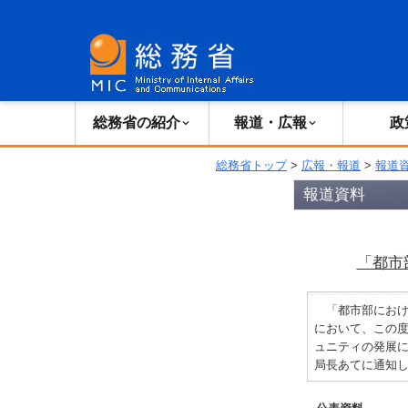
総務省の紹介
広報・報道
総務省の紹介
報道・広報
政
総務省トップ
>
広報・報道
>
報道
報道資料
「都市
「都市部におけ
において、この
ュニティの発展
局長あてに通知