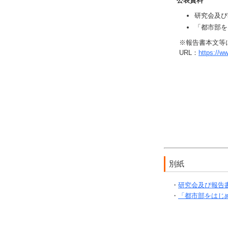
公表資料
研究会及び
「都市部を
※報告書本文等
URL：
https://w
別紙
・
研究会及び報告
・
「都市部をはじ