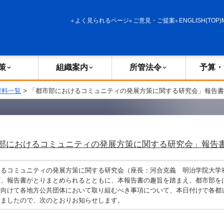
政策
組織案内
所管法令
予算・決算
よく見られるページ
ご意見・ご提案
ENGLISH(TOP)
策
組織案内
所管法令
予算・
資料一覧
> 「都市部におけるコミュニティの発展方策に関する研究会」報告
部におけるコミュニティの発展方策に関する研究会」報告
るコミュニティの発展方策に関する研究会（座長：河合克義 明治学院大学
度、報告書がとりまとめられるとともに、本報告書の趣旨を踏まえ、都市部を
に向けて各地方公共団体において取り組むべき事項について、本日付けで各都
しましたので、次のとおりお知らせします。