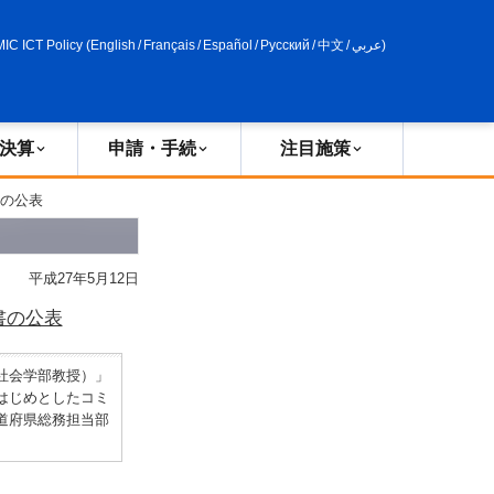
申請・手続
政策評価
MIC ICT Policy
(
English
/
Français
/
Español
/
Русский
/
中文
/
عربي
)
決算
申請・手続
注目施策
書の公表
平成27年5月12日
書の公表
社会学部教授）」
はじめとしたコミ
道府県総務担当部