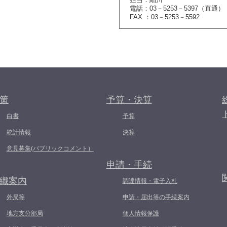
電話：03－5253－5397（直通）
FAX ：03－5253－5592
策
予算・決算
白書
予算
統計情報
決算
意見募集(パブリックコメント）
申請・手続
織案内
調達情報・電子入札
外局等
申請・届出等の手続案内
地方支分部局
個人情報保護