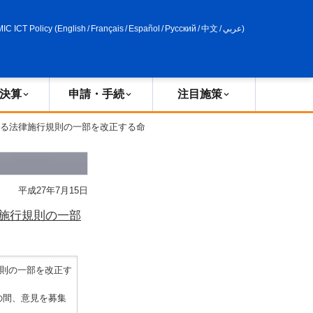
申請・手続
政策評価
MIC ICT Policy
(
English
/
Français
/
Español
/
Русский
/
中文
/
عربي
)
決算
申請・手続
注目施策
する法律施行規則の一部を改正する命
平成27年7月15日
施行規則の一部
則の一部を改正す
の間、意見を募集