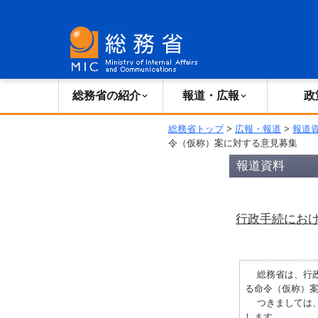
総務省の紹介
広報・報道
総務省の紹介
報道・広報
政
総務省トップ
>
広報・報道
>
報道
令（仮称）案に対する意見募集
報道資料
行政手続にお
総務省は、行政
る命令（仮称）
つきましては、当
します。