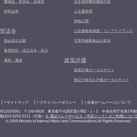
審議会・委員会・会議等
法令適用事前確認手続
研究会等
公文書管理
情報公開
管法令
公益通報者保護・コンプライアンス
国会提出法案
災害用備蓄食品の提供
新規制定・改正法令・告示
政策評価
通知・通達
政策評価ポータルサイト
独立行政法人評価ポータルサイト
サイトマップ
プライバシーポリシー
当省ホームページについて
0012020001 〒100-8926 東京都千代田区霞が関2－1－2 中央合同庁舎第2号
電話03-5253-5111（代表）
※ 電話リレーサービス（手話リンク）のご利用につい
© 2009 Ministry of Internal Affairs and Communications All Rights Reserved.