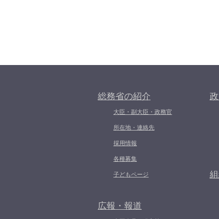
総務省の紹介
政
大臣・副大臣・政務官
所在地・連絡先
採用情報
各種募集
組
子どもページ
広報・報道