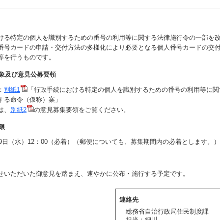
る特定の個人を識別するための番号の利用等に関する法律施行令の一部を
番号カードの申請・交付方法の多様化により必要となる個人番号カードの交
等を行うものです。
対象及び意見公募要領
：
別紙1
「行政手続における特定の個人を識別するための番号の利用等に関
する命令（仮称）案」
は、
別紙2
の意見募集要領をご覧ください。
限
19日（水）12：00（必着）（郵便についても、募集期間内の必着とします。）
いただいた御意見を踏まえ、速やかに公布・施行する予定です。
連絡先
総務省自治行政局住民制度課
担当：細川