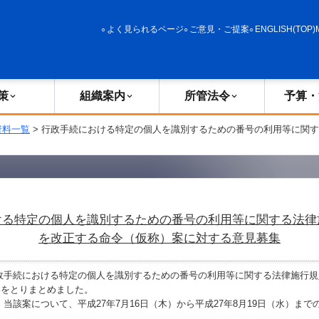
政策
組織案内
所管法令
予算・決算
よく見られるページ
ご意見・ご提案
ENGLISH(TOP)
策
組織案内
所管法令
予算・
資料一覧
> 行政手続における特定の個人を識別するための番号の利用等に関
ける特定の個人を識別するための番号の利用等に関する法律
を改正する命令（仮称）案に対する意見募集
手続における特定の個人を識別するための番号の利用等に関する法律施行規
案をとりまとめました。
該案について、平成27年7月16日（木）から平成27年8月19日（水）まで