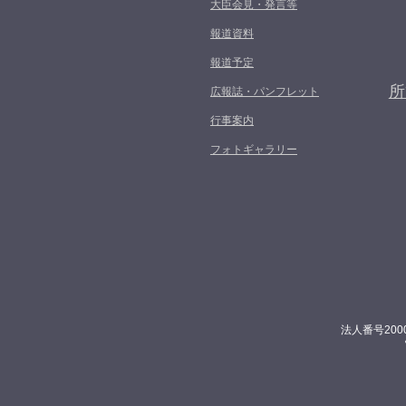
大臣会見・発言等
報道資料
報道予定
所
広報誌・パンフレット
行事案内
フォトギャラリー
法人番号200