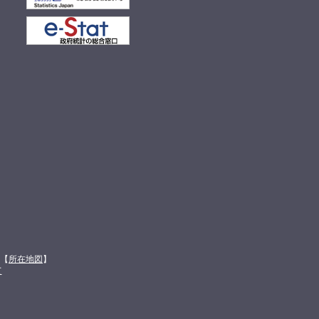
館【
所在地図
】
て