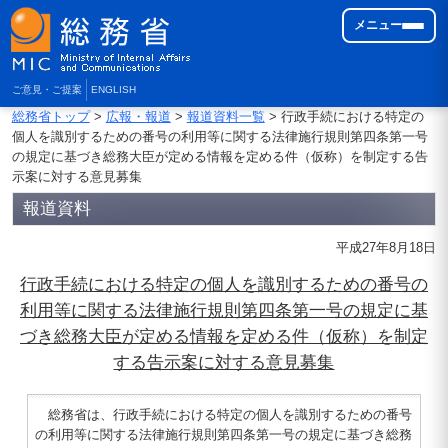
メニュー
ご意見・ご提案
ENGLISH
総務省トップ
>
広報・報道
>
報道資料一覧
> 行政手続における特定の
個人を識別するための番号の利用等に関する法律施行規則第四条第一号
の規定に基づき総務大臣が定める情報を定める件（仮称）を制定する告
示案に対する意見募集
報道資料
平成27年8月18日
行政手続における特定の個人を識別するための番号の
利用等に関する法律施行規則第四条第一号の規定に基
づき総務大臣が定める情報を定める件（仮称）を制定
する告示案に対する意見募集
総務省は、行政手続における特定の個人を識別するための番号
の利用等に関する法律施行規則第四条第一号の規定に基づき総務