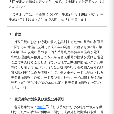
大臣が定める情報を定める件（仮称）を制定する告示案をとりま
とめました。
つきましては、当該案について、平成27年8月19日（水）から
平成27年9月18日（金）までの間、意見を募集します。
1 背景
行政手続における特定の個人を識別するための番号の利用等
に関する法律施行規則（平成26年内閣府・総務省令第3号）第
4条第1号の規定に基づき、個人番号利用事務等実施者が電子
情報処理組織を使用して本人から個人番号の提供を受ける場合
に送信を受けることとされている地方公共団体情報システム機
構により電子署名が行われた当該提供を行う者の個人番号及び
個人識別事項に係る情報として、個人番号カードに記録される
署名券面情報（通知カード及び個人番号カードに関する技術的
基準（案）第4の1の(2)のエに規定する署名券面情報）を定め
るものです。
2 意見募集の対象及び意見公募要領
意見募集対象：
別紙1
「行政手続における特定の個人を識
別するための番号の利用等に関する法律施行規則第四条第一号