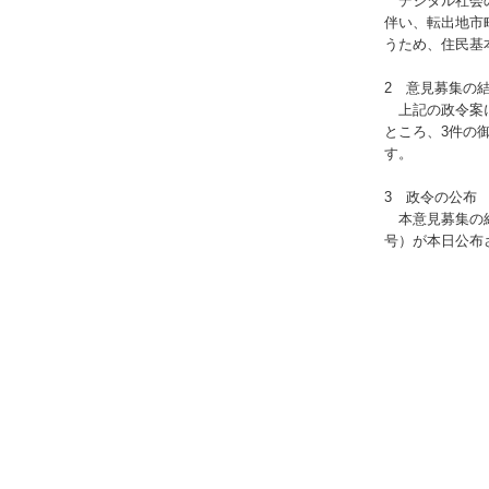
デジタル社会の
伴い、転出地市
うため、住民基
2 意見募集の
上記の政令案に
ところ、3件の
す。
3 政令の公布
本意見募集の結
号）が本日公布