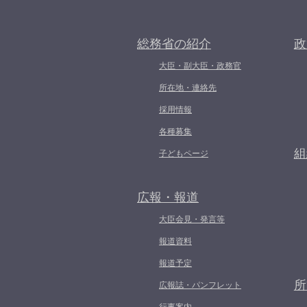
総務省の紹介
政
大臣・副大臣・政務官
所在地・連絡先
採用情報
各種募集
組
子どもページ
広報・報道
大臣会見・発言等
報道資料
報道予定
所
広報誌・パンフレット