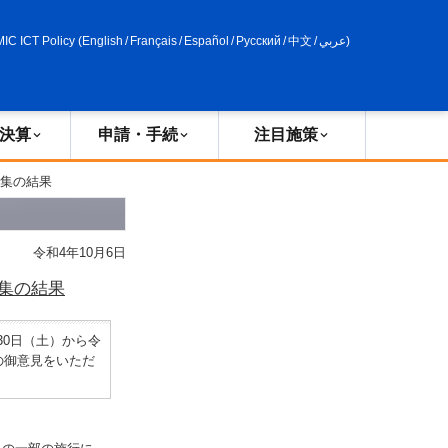
申請・手続
政策評価
MIC ICT Policy
(
English
/
Français
/
Español
/
Русский
/
中文
/
عربي
)
決算
申請・手続
注目施策
募集の結果
令和4年10月6日
集の結果
0日（土）から令
の御意見をいただ
。