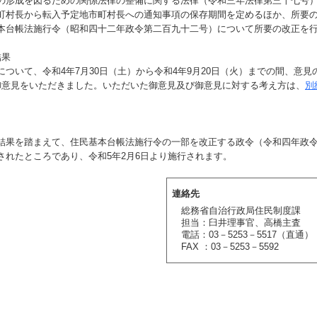
形成を図るための関係法律の整備に関する法律（令和三年法律第三十七号
町村長から転入予定地市町村長への通知事項の保存期間を定めるほか、所要
本台帳法施行令（昭和四十二年政令第二百九十二号）について所要の改正を
結果
ついて、令和4年7月30日（土）から令和4年9月20日（火）までの間、意見
御意見をいただきました。いただいた御意見及び御意見に対する考え方は、
別
果を踏まえて、住民基本台帳法施行令の一部を改正する政令（令和四年政
されたところであり、令和5年2月6日より施行されます。
連絡先
総務省自治行政局住民制度課
担当：臼井理事官、高橋主査
電話：03－5253－5517（直通）
FAX ：03－5253－5592