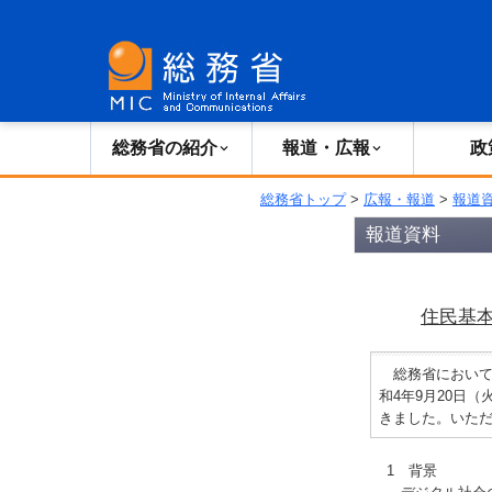
総務省の紹介
広報・報道
総務省の紹介
報道・広報
政
総務省トップ
>
広報・報道
>
報道
報道資料
住民基
総務省において、
和4年9月20日
きました。いた
1 背景