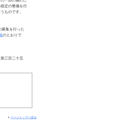
）の一部の施行に
の規定の整備を行
行うものです。
の募集を行った
紙
のとおりで
令第三百二十五
ページトップへ戻る