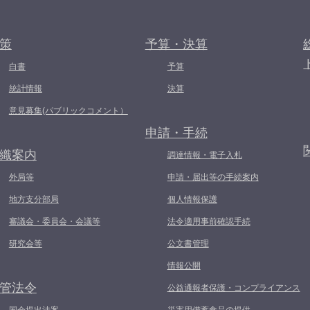
策
予算・決算
白書
予算
統計情報
決算
意見募集(パブリックコメント）
申請・手続
織案内
調達情報・電子入札
外局等
申請・届出等の手続案内
地方支分部局
個人情報保護
審議会・委員会・会議等
法令適用事前確認手続
研究会等
公文書管理
情報公開
管法令
公益通報者保護・コンプライアンス