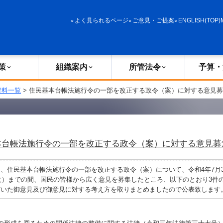
政策
組織案内
所管法令
予算・決算
よく見られるページ
ご意見・ご提案
ENGLISH(TOP)
策
組織案内
所管法令
予算・
資料一覧
> 住民基本台帳法施行令の一部を改正する政令（案）に対する意見
本台帳法施行令の一部を改正する政令（案）に対する意見募
住民基本台帳法施行令の一部を改正する政令（案）について、令和4年7月3
（火）までの間、国民の皆様から広く意見を募集したところ、以下のとおり3件
だいた御意見及び御意見に対する考え方を取りまとめましたので公表致します