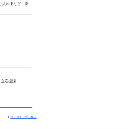
り入れるなど、新
自立応援課
ページトップへ戻る