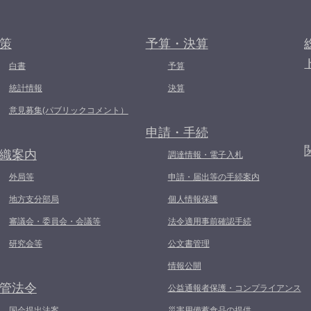
策
予算・決算
白書
予算
統計情報
決算
意見募集(パブリックコメント）
申請・手続
織案内
調達情報・電子入札
外局等
申請・届出等の手続案内
地方支分部局
個人情報保護
審議会・委員会・会議等
法令適用事前確認手続
研究会等
公文書管理
情報公開
管法令
公益通報者保護・コンプライアンス
国会提出法案
災害用備蓄食品の提供