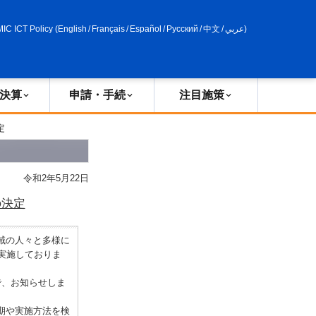
申請・手続
政策評価
MIC ICT Policy
(
English
/
Français
/
Español
/
Русский
/
中文
/
عربي
)
決算
申請・手続
注目施策
定
令和2年5月22日
の決定
域の人々と多様に
実施しておりま
で、お知らせしま
期や実施方法を検