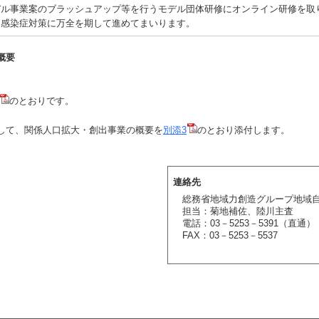
デル事業案のブラッシュアップ等を行うモデル団体研修にオンライン研修を取
ス感染症対策に万全を期して進めてまいります。
概要
のとおりです。
して、関係人口拡大・創出事業の概要を
別添3
のとおり添付します。
連絡先
総務省地域力創造グループ地域
担当：菊地補佐、陸川主査
電話：03－5253－5391（直通）
FAX：03－5253－5537