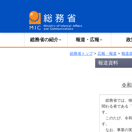
総務省の紹介
広報・報道
総務省の紹介
報道・広報
政
総務省トップ
>
広報・報道
>
報道
報道資料
令和
総務省では、移
関わる者である「
す。
このたび、令和
す。
なお、事業の実