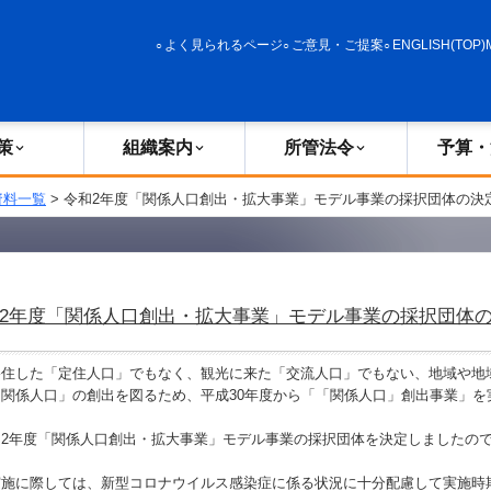
政策
組織案内
所管法令
予算・決算
よく見られるページ
ご意見・ご提案
ENGLISH(TOP)
策
組織案内
所管法令
予算・
資料一覧
> 令和2年度「関係人口創出・拡大事業」モデル事業の採択団体の決
2年度「関係人口創出・拡大事業」モデル事業の採択団体
住した「定住人口」でもなく、観光に来た「交流人口」でもない、地域や地
関係人口」の創出を図るため、平成30年度から「「関係人口」創出事業」を
2年度「関係人口創出・拡大事業」モデル事業の採択団体を決定しましたの
施に際しては、新型コロナウイルス感染症に係る状況に十分配慮して実施時