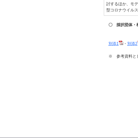
討するほか、モ
型コロナウイル
〇 採択団体・
別添1
・
別添2
※ 参考資料と