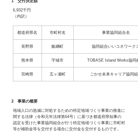
1 交付決定額
6,932千円
（内訳）
都道府県名
市町村名
事業協同組合名
長野県
飯綱町
協同組合いいコネワーク
熊本県
宇城市
TOBASE Island Works協
宮崎県
五ヶ瀬町
ごかせ未来キャリア協同組
2 事業の概要
地域人口の急減に対処するための特定地域づくり事業の推進に
関する法律（令和元年法律第64号）に基づき都道府県知事の
認定を受けた事業協同組合が行う特定地域づくり事業に市町村
等が補助金等を交付する場合に交付金を交付するものです。