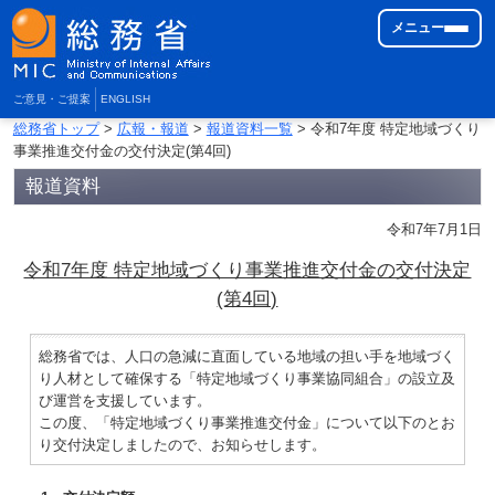
メニュー
ご意見・ご提案
ENGLISH
総務省トップ
>
広報・報道
>
報道資料一覧
> 令和7年度 特定地域づくり
事業推進交付金の交付決定(第4回)
報道資料
令和7年7月1日
令和7年度 特定地域づくり事業推進交付金の交付決定
(第4回)
総務省では、人口の急減に直面している地域の担い手を地域づく
り人材として確保する「特定地域づくり事業協同組合」の設立及
び運営を支援しています。
この度、「特定地域づくり事業推進交付金」について以下のとお
り交付決定しましたので、お知らせします。