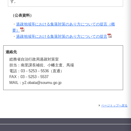
す。
（公表資料）
・
過疎地域等における集落対策のあり方についての提言（概
要）
・
過疎地域等における集落対策のあり方についての提言
連絡先
総務省自治行政局過疎対策室
担当：南里課長補佐、小幡主査、馬場
電話：03－5253－5536（直通）
FAX：03－5253－5537
MAIL：y2.obata@soumu.go.jp
ページトップへ戻る