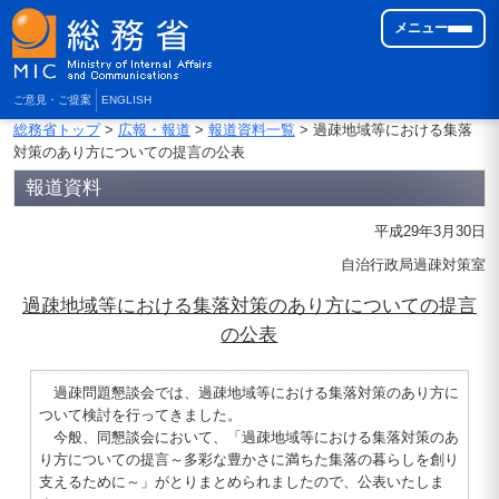
メニュー
ご意見・ご提案
ENGLISH
総務省トップ
>
広報・報道
>
報道資料一覧
> 過疎地域等における集落
対策のあり方についての提言の公表
報道資料
平成29年3月30日
自治行政局過疎対策室
過疎地域等における集落対策のあり方についての提言
の公表
過疎問題懇談会では、過疎地域等における集落対策のあり方に
ついて検討を行ってきました。
今般、同懇談会において、「過疎地域等における集落対策のあ
り方についての提言～多彩な豊かさに満ちた集落の暮らしを創り
支えるために～」がとりまとめられましたので、公表いたしま