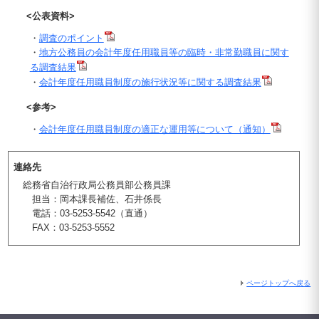
<公表資料>
・
調査のポイント
・
地方公務員の会計年度任用職員等の臨時・非常勤職員に関す
る調査結果
・
会計年度任用職員制度の施行状況等に関する調査結果
<参考>
・
会計年度任用職員制度の適正な運用等について（通知）
連絡先
総務省自治行政局公務員部公務員課
担当：岡本課長補佐、石井係長
電話：03-5253-5542（直通）
FAX：03-5253-5552
ページトップへ戻る