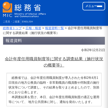
メニュー
ご意見・ご提案
ENGLISH
総務省トップ
>
広報・報道
>
報道資料一覧
> 会計年度任用職員制度等
に関する調査結果（施行状況の概要等）
報道資料
令和2年12月21日
会計年度任用職員制度等に関する調査結果（施行状況
の概要等）
総務省では、会計年度任用職員制度が導入された令和2年4月1
日現在の地方公務員の臨時・非常勤職員の職員数や同制度の施行
状況等について調査し、その結果を取りまとめましたので、別添
のとおり公表します。
本調査結果を受け、本日、会計年度任用職員制度の適正な運用
等について、 地方公共団体に対し、通知を発出いたします。