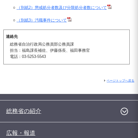
○
（別紙2）懲戒処分者数及び分限処分者数について
○
（別紙3）汚職事件について
連絡先
総務省自治行政局公務員部公務員課
担当：福島課長補佐、伊藤係長、福田事務官
電話：03-5253-5543
ページトップへ戻る
総務省の紹介
広報・報道