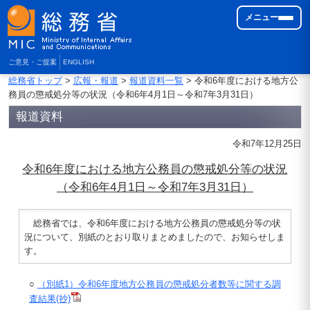
メニュー
ご意見・ご提案
ENGLISH
総務省トップ
>
広報・報道
>
報道資料一覧
> 令和6年度における地方公
務員の懲戒処分等の状況（令和6年4月1日～令和7年3月31日）
報道資料
令和7年12月25日
令和6年度における地方公務員の懲戒処分等の状況
（令和6年4月1日～令和7年3月31日）
総務省では、令和6年度における地方公務員の懲戒処分等の状
況について、別紙のとおり取りまとめましたので、お知らせしま
す。
○
（別紙1）令和6年度地方公務員の懲戒処分者数等に関する調
査結果(抄)