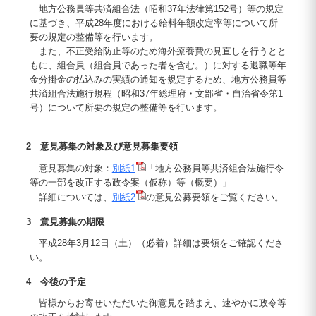
地方公務員等共済組合法（昭和37年法律第152号）等の規定
に基づき、平成28年度における給料年額改定率等について所
要の規定の整備等を行います。
また、不正受給防止等のため海外療養費の見直しを行うとと
もに、組合員（組合員であった者を含む。）に対する退職等年
金分掛金の払込みの実績の通知を規定するため、地方公務員等
共済組合法施行規程（昭和37年総理府・文部省・自治省令第1
号）について所要の規定の整備等を行います。
2 意見募集の対象及び意見募集要領
意見募集の対象：
別紙1
「地方公務員等共済組合法施行令
等の一部を改正する政令案（仮称）等（概要）」
詳細については、
別紙2
の意見公募要領をご覧ください。
3 意見募集の期限
平成28年3月12日（土）（必着）詳細は要領をご確認くださ
い。
4 今後の予定
皆様からお寄せいただいた御意見を踏まえ、速やかに政令等