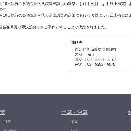
年7月10日執行の参議院比例代表選出議員の選挙における欠員による繰上補充に
の件
年7月10日執行の参議院比例代表選出議員の選挙における欠員による繰上補充に
会委員長が専決処分できる事件とすることが決定されました。
連絡先
自治行政局選挙部管理課
若林 内山
電話 ：03－5253－5573
FAX ：03－5253－5575
策
予算・決算
白書
予算