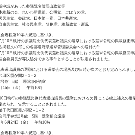
載申請があった参議院名簿届出政党等
本維新の会、れいわ新選組、公明党、ごぼうの党、
民民主党、参政党、日本第一党、日本共産党、
自由民主党、社会民主党、NHK党、維新政党・新風
理会規程第10条の規定に基づき、
年7月10日執行の参議院比例代表選出議員の選挙における選挙公報の掲載修正
る掲載文の写しの各都道府県選挙管理委員会への送付の件
年7月10日執行の参議院比例代表選出議員の選挙における選挙公報の掲載撤回
会委員長が専決処分できる事件とすることが決定されました。
代表選出議員の選挙における選挙会の場所及び日時が次のとおり定められまし
田区霞が関2－1－2
2号館 5階 選挙部会議室
月15日（金） 午前10時
7月10日執行の参議院比例代表選出議員の選挙における欠員による繰上補充の選
定められ、告示することとされました。
代田区霞が関2－1－2
第2号館 5階 選挙部会議室
6月24日（金） 午前10時
理会規程第10条の規定に基づき、