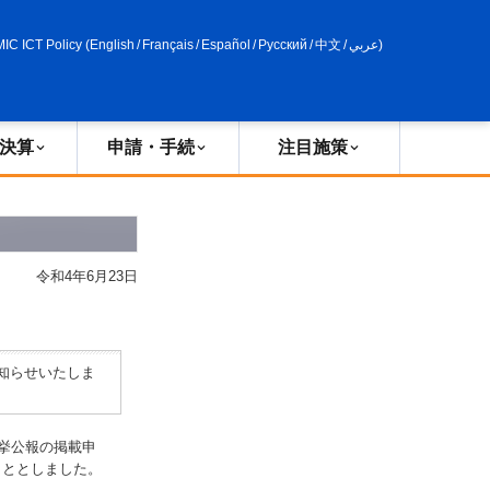
申請・手続
政策評価
MIC ICT Policy
(
English
/
Français
/
Español
/
Русский
/
中文
/
عربي
)
決算
申請・手続
注目施策
令和4年6月23日
知らせいたしま
挙公報の掲載申
こととしました。