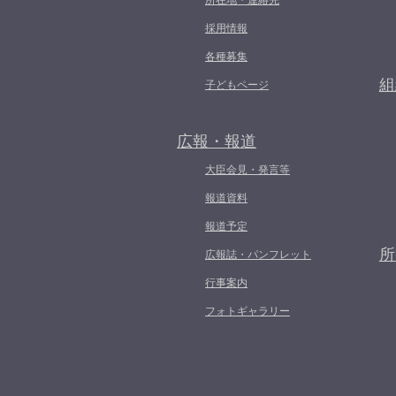
所在地・連絡先
採用情報
各種募集
組
子どもページ
広報・報道
大臣会見・発言等
報道資料
報道予定
所
広報誌・パンフレット
行事案内
フォトギャラリー