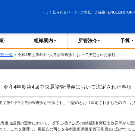
政策
組織案内
所管法令
予算・決算
よく見られるページ
ご意見・ご提案
ENGLISH(TOP)
策
組織案内
所管法令
予算・
資料一覧
> 令和4年度第4回中央選挙管理会において決定された事項
令和4年度第4回中央選挙管理会において決定された事項
度第4回中央選挙管理会が開催され、下記のとおり決定されましたので、お
代表選出議員の選挙において、以下に掲げる15の参議院名簿届出政党等から選
ので、これを受理し、掲載文の写しを各都道府県選挙管理委員会に送付する