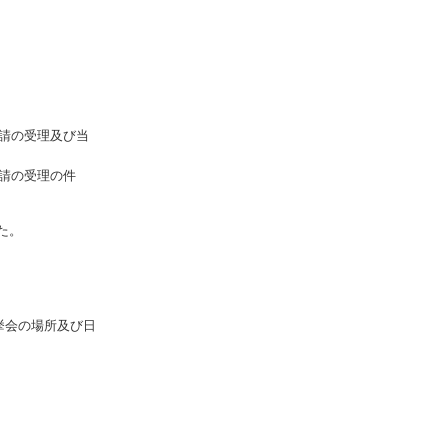
申請の受理及び当
申請の受理の件
た。
挙会の場所及び日