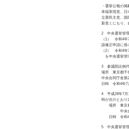
・選挙公報の掲
幸福実現党、日
立憲民主党、国
新党くにもり、
2 中央選挙管
（1） 令和4
該修正申請に係
（2） 令和4
を中央選挙管理
3 参議院比例
場所 東京都千代
中央合同庁舎第
日時 令和4年7
4 平成28年
時が次のとおり
場所 東京都千
中央合同庁舎
日時 令和4年
5 中央選挙管