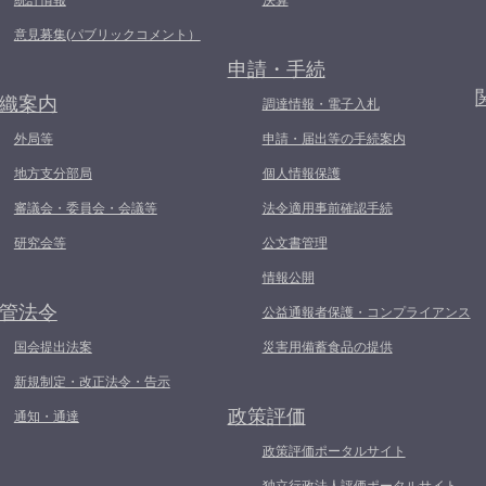
統計情報
決算
意見募集(パブリックコメント）
申請・手続
織案内
調達情報・電子入札
外局等
申請・届出等の手続案内
地方支分部局
個人情報保護
審議会・委員会・会議等
法令適用事前確認手続
研究会等
公文書管理
情報公開
管法令
公益通報者保護・コンプライアンス
国会提出法案
災害用備蓄食品の提供
新規制定・改正法令・告示
政策評価
通知・通達
政策評価ポータルサイト