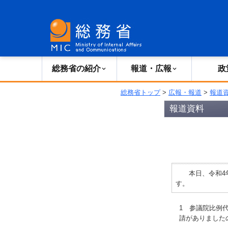
総務省の紹介
広報・報道
総務省の紹介
報道・広報
政
総務省トップ
>
広報・報道
>
報道
報道資料
本日、令和4年
す。
1 参議院比例
請がありました