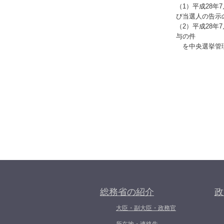
（1）平成28
び当選人の告示
（2）平成28
与の件
を中央選挙管理
総務省の紹介
政
大臣・副大臣・政務官