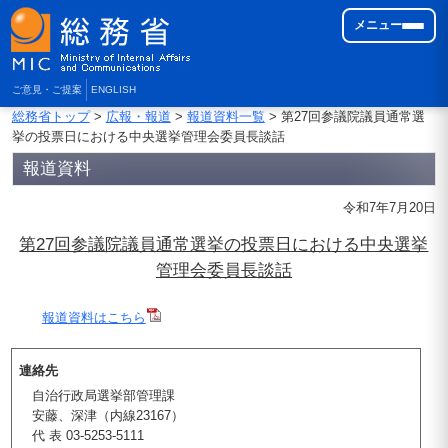
メニュー
ご意見・ご提案
ENGLISH
総務省トップ
>
広報・報道
>
報道資料一覧
> 第27回参議院議員通常選
挙の投票日における中央選挙管理会委員長談話
報道資料
令和7年7月20日
第27回参議院議員通常選挙の投票日における中央選挙
管理会委員長談話
報道資料はこちら
連絡先
自治行政局選挙部管理課
安藤、深津（内線23167）
代 表 03-5253-5111