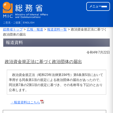
メニュー
ご意見・ご提案
ENGLISH
総務省トップ
>
広報・報道
>
報道資料一覧
> 政治資金規正法に基づく
政治団体の届出
報道資料
令和4年7月22日
政治資金規正法に基づく政治団体の届出
政治資金規正法（昭和23年法律第194号）第6条第5項において
準用する同条第1項の規定による政治団体の届出があったので、
同法第7条の2第1項の規定に基づき、その名称等を下記のとおり
公表します。
・報道資料はこちら