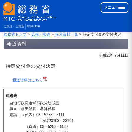
メニュー
ご意見・ご提案
ENGLISH
総務省トップ
>
広報・報道
>
報道資料一覧
> 特定交付金の交付決定
報道資料
平成28年7月11日
特定交付金の交付決定
報道資料はこちら
連絡先
自治行政局選挙部政党助成室
担当：細田係長、谷神係長
電話：（代表）03－5253－5111
内線23193、23194
（直通）03－5253－5582