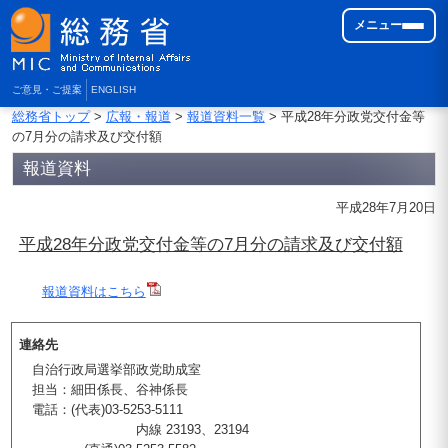
メニュー
ご意見・ご提案
ENGLISH
総務省トップ
>
広報・報道
>
報道資料一覧
> 平成28年分政党交付金等
の7月分の請求及び交付額
報道資料
平成28年7月20日
平成28年分政党交付金等の7月分の請求及び交付額
報道資料はこちら
連絡先
自治行政局選挙部政党助成室
担当：細田係長、谷神係長
電話：(代表)03-5253-5111
内線 23193、23194