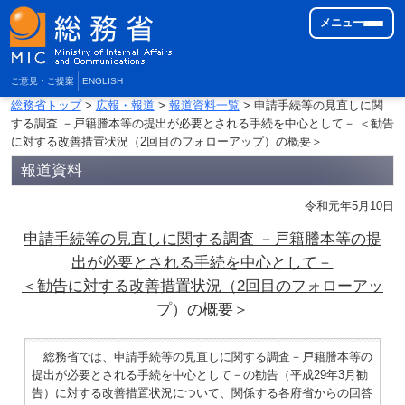
メニュー
ご意見・ご提案
ENGLISH
総務省トップ
>
広報・報道
>
報道資料一覧
> 申請手続等の見直しに関
する調査 －戸籍謄本等の提出が必要とされる手続を中心として－ ＜勧告
に対する改善措置状況（2回目のフォローアップ）の概要＞
報道資料
令和元年5月10日
申請手続等の見直しに関する調査 －戸籍謄本等の提
出が必要とされる手続を中心として－
＜勧告に対する改善措置状況（2回目のフォローアッ
プ）の概要＞
総務省では、申請手続等の見直しに関する調査－戸籍謄本等の
提出が必要とされる手続を中心として－の勧告（平成29年3月勧
告）に対する改善措置状況について、関係する各府省からの回答