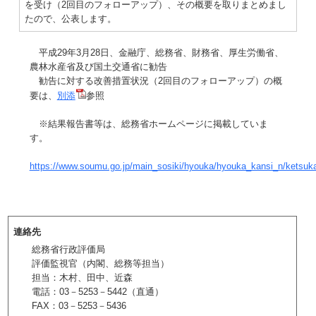
を受け（2回目のフォローアップ）、その概要を取りまとめまし
たので、公表します。
平成29年3月28日、金融庁、総務省、財務省、厚生労働省、
農林水産省及び国土交通省に勧告
勧告に対する改善措置状況（2回目のフォローアップ）の概
要は、
別添
参照
※結果報告書等は、総務省ホームページに掲載していま
す。
https://www.soumu.go.jp/main_sosiki/hyouka/hyouka_kansi_n/ketsuk
連絡先
総務省行政評価局
評価監視官（内閣、総務等担当）
担当：木村、田中、近森
電話：03－5253－5442（直通）
FAX：03－5253－5436