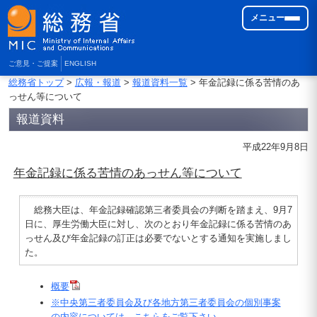
メニュー
ご意見・ご提案
ENGLISH
総務省トップ
>
広報・報道
>
報道資料一覧
> 年金記録に係る苦情のあ
っせん等について
報道資料
平成22年9月8日
年金記録に係る苦情のあっせん等について
総務大臣は、年金記録確認第三者委員会の判断を踏まえ、9月7
日に、厚生労働大臣に対し、次のとおり年金記録に係る苦情のあ
っせん及び年金記録の訂正は必要でないとする通知を実施しまし
た。
概要
※中央第三者委員会及び各地方第三者委員会の個別事案
の内容については、こちらをご覧下さい