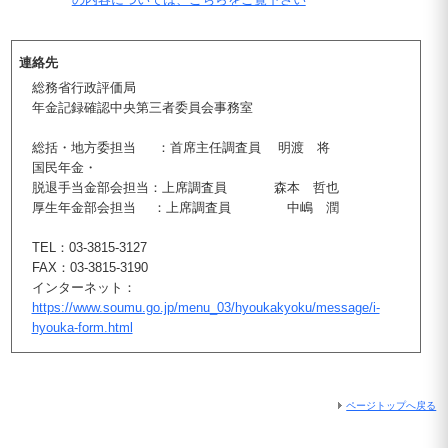
連絡先
総務省行政評価局
年金記録確認中央第三者委員会事務室
総括・地方委担当 ：首席主任調査員 明渡 将
国民年金・
脱退手当金部会担当：上席調査員 森本 哲也
厚生年金部会担当 ：上席調査員 中嶋 潤
TEL：03-3815-3127
FAX：03-3815-3190
インターネット：
https://www.soumu.go.jp/menu_03/hyoukakyoku/message/i-
hyouka-form.html
ページトップへ戻る