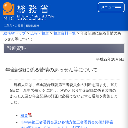
メニュー
ご意見・ご提案
ENGLISH
総務省トップ
>
広報・報道
>
報道資料一覧
> 年金記録に係る苦情のあ
っせん等について
報道資料
平成22年10月6日
年金記録に係る苦情のあっせん等について
総務大臣は、年金記録確認第三者委員会の判断を踏まえ、10月
5日に、厚生労働大臣に対し、次のとおり年金記録に係る苦情の
あっせん及び年金記録の訂正は必要でないとする通知を実施しま
した。
概要
※中央第三者委員会及び各地方第三者委員会の個別事案
の内容については、こちらをご覧下さい