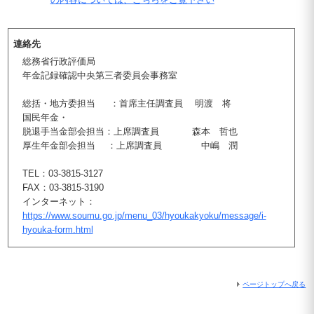
連絡先
総務省行政評価局
年金記録確認中央第三者委員会事務室
総括・地方委担当 ：首席主任調査員 明渡 将
国民年金・
脱退手当金部会担当：上席調査員 森本 哲也
厚生年金部会担当 ：上席調査員 中嶋 潤
TEL：03-3815-3127
FAX：03-3815-3190
インターネット：
https://www.soumu.go.jp/menu_03/hyoukakyoku/message/i-
hyouka-form.html
ページトップへ戻る