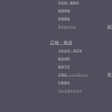
所在地・連絡先
採用情報
各種募集
組
子どもページ
広報・報道
大臣会見・発言等
報道資料
報道予定
所
広報誌・パンフレット
行事案内
フォトギャラリー