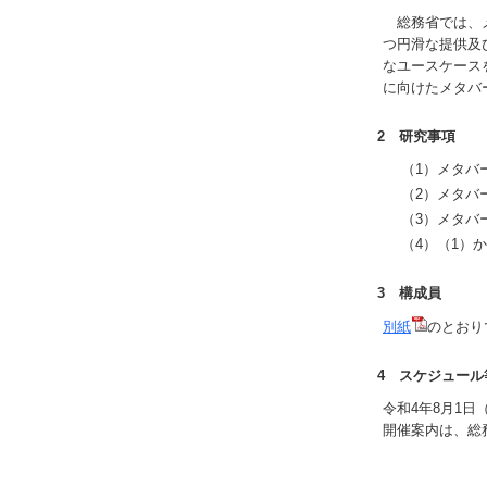
総務省では、メ
つ円滑な提供及
なユースケース
に向けたメタバ
2 研究事項
（1）メタ
（2）メタ
（3）メタ
（4）（1）
3 構成員
別紙
のとおり
4 スケジュール
令和4年8月1
開催案内は、総