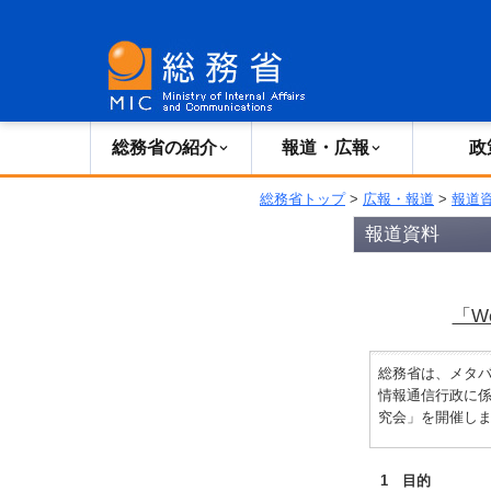
総務省の紹介
広報・報道
総務省の紹介
報道・広報
政
総務省トップ
>
広報・報道
>
報道
報道資料
「W
総務省は、メタ
情報通信行政に係
究会」を開催し
1 目的