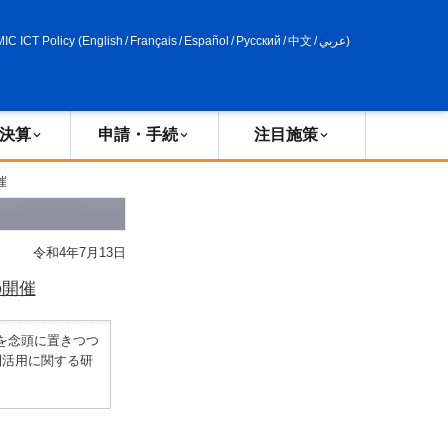
申請・手続
政策評価
MIC ICT Policy
(
English
/
Français
/
Español
/
Русский
/
中文
/
عربي
)
決算
申請・手続
注目施策
催
令和4年7月13日
の開催
を念頭に置きつつ
利活用に関する研