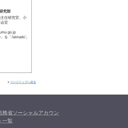
査研究部
内主任研究官、小
中込官
umu.go.jp
「/atmark/」
ページトップへ戻る
総務省ソーシャルアカウン
ト一覧