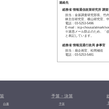
連絡先
総務省 情報通信政策研究所 調
担当：金坂調査研究部長、竹
林主任研究官、横山研究官、
電話：03-5253-5496
E-mail：iicp-chousa/atmark/so
※迷惑メール防止のため、「@」を
と表記しています。
総務省 情報流通行政局 参事官
担当：扇企画官、松岡補佐
電話：03-5253-5481
策
予算・決算
白書
予算