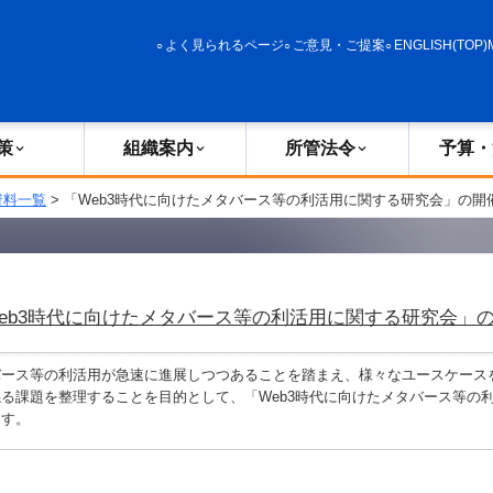
政策
組織案内
所管法令
予算・決算
よく見られるページ
ご意見・ご提案
ENGLISH(TOP)
策
組織案内
所管法令
予算・
資料一覧
> 「Web3時代に向けたメタバース等の利活用に関する研究会」の開
eb3時代に向けたメタバース等の利活用に関する研究会」
バース等の利活用が急速に進展しつつあることを踏まえ、様々なユースケース
る課題を整理することを目的として、「Web3時代に向けたメタバース等の
ます。