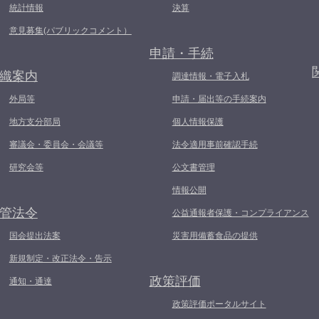
統計情報
決算
意見募集(パブリックコメント）
申請・手続
織案内
調達情報・電子入札
外局等
申請・届出等の手続案内
地方支分部局
個人情報保護
審議会・委員会・会議等
法令適用事前確認手続
研究会等
公文書管理
情報公開
管法令
公益通報者保護・コンプライアンス
国会提出法案
災害用備蓄食品の提供
新規制定・改正法令・告示
政策評価
通知・通達
政策評価ポータルサイト