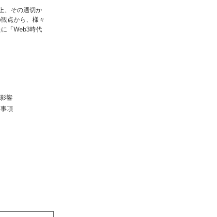
上、その適切か
の観点から、様々
「Web3時代
える影響
る事項