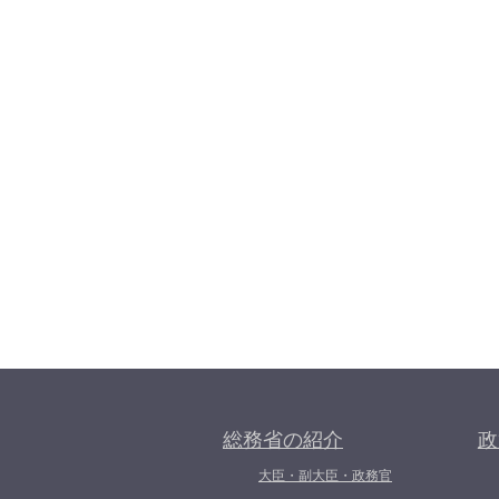
総務省の紹介
政
大臣・副大臣・政務官