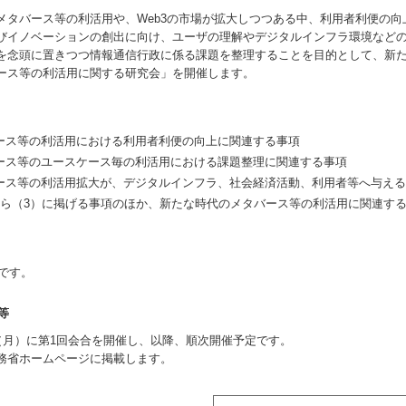
タバース等の利活用や、Web3の市場が拡大しつつある中、利用者利便の向
びイノベーションの創出に向け、ユーザの理解やデジタルインフラ環境など
を念頭に置きつつ情報通信行政に係る課題を整理することを目的として、新たに
ース等の利活用に関する研究会」を開催します。
バース等の利活用における利用者利便の向上に関連する事項
バース等のユースケース毎の利活用における課題整理に関連する事項
バース等の利活用拡大が、デジタルインフラ、社会経済活動、利用者等へ与
から（3）に掲げる事項のほか、新たな時代のメタバース等の利活用に関連す
です。
等
日（月）に第1回会合を開催し、以降、順次開催予定です。
務省ホームページに掲載します。