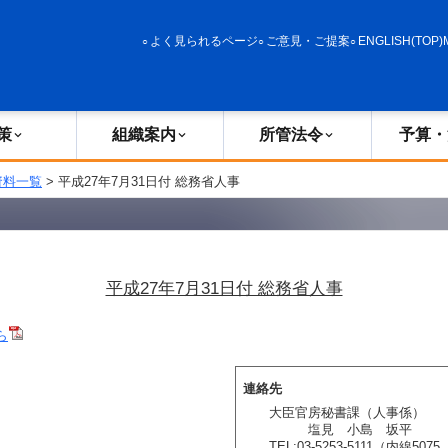
政策
組織案内
所管法令
予算・決算
よく見られるページ
ご意見・ご提案
ENGLISH(TOP)
策
組織案内
所管法令
予算・
資料一覧
> 平成27年7月31日付 総務省人事
平成27年7月31日付 総務省人事
ら
連絡先
大臣官房秘書課（人事係）
塩見 小島 坂平
TEL:03-5253-5111（内線5075