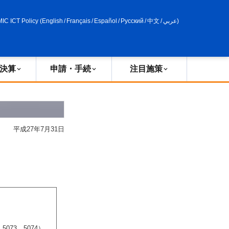
申請・手続
政策評価
MIC ICT Policy
(
English
/
Français
/
Español
/
Русский
/
中文
/
عربي
)
決算
申請・手続
注目施策
平成27年7月31日
、5073、5074）