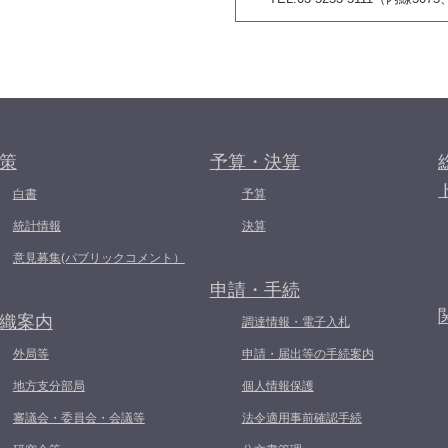
策
予算・決算
白書
予算
統計情報
決算
意見募集(パブリックコメント）
申請・手続
織案内
調達情報・電子入札
外局等
申請・届出等の手続案内
地方支分部局
個人情報保護
審議会・委員会・会議等
法令適用事前確認手続