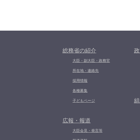
総務省の紹介
政
大臣・副大臣・政務官
所在地・連絡先
採用情報
各種募集
組
子どもページ
広報・報道
大臣会見・発言等