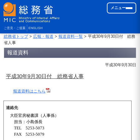
メニュー
ご意見・ご提案
ENGLISH
総務省トップ
>
広報・報道
>
報道資料一覧
> 平成30年9月30日付 総務
省人事
報道資料
平成30年9月30日
平成30年9月30日付 総務省人事
報道資料はこちら
連絡先
大臣官房秘書課（人事係）
担当：小島係長
TEL
5253-507
3
FAX
5253-5079